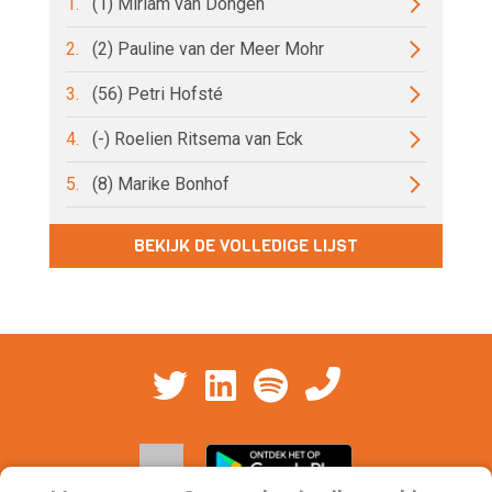
1.
(1) Miriam van Dongen
2.
(2) Pauline van der Meer Mohr
3.
(56) Petri Hofsté
4.
(-) Roelien Ritsema van Eck
5.
(8) Marike Bonhof
BEKIJK DE VOLLEDIGE LIJST