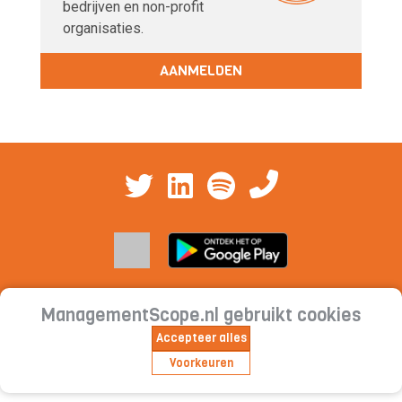
bedrijven en non-profit
organisaties.
AANMELDEN
ManagementScope.nl gebruikt cookies
Contact
|
Cookieverklaring | Privacyverklaring |
Accepteer alles
Abonnementsvoorwaarden
Voorkeuren