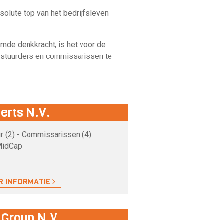
solute top van het bedrijfsleven
mde denkkracht, is het voor de
bestuurders en commissarissen te
erts N.V.
r (2) - Commissarissen (4)
MidCap
R INFORMATIE
 Group N.V.