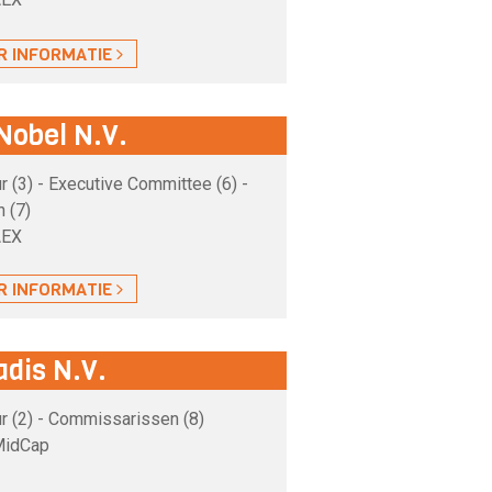
R INFORMATIE
Nobel N.V.
 (3) - Executive Committee (6) -
 (7)
AEX
R INFORMATIE
adis N.V.
r (2) - Commissarissen (8)
MidCap