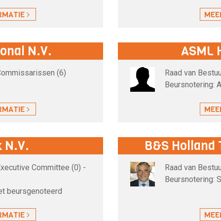
RMATIE
MEE
onal N.V.
ASML H
 Commissarissen (6)
Raad van Bestuu
Beursnotering: 
RMATIE
MEE
 N.V.
B&S Holland 
Executive Committee (0) -
Raad van Bestuu
Beursnotering: 
iet beursgenoteerd
RMATIE
MEE