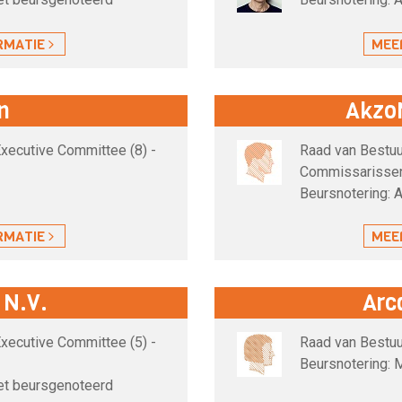
RMATIE
MEE
n
Akzo
Executive Committee (8) -
Raad van Bestuur
Commissarissen
Beursnotering: 
RMATIE
MEE
 N.V.
Arc
Executive Committee (5) -
Raad van Bestuu
Beursnotering: 
iet beursgenoteerd