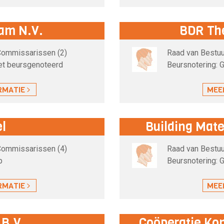
am N.V.
BDR Th
 Commissarissen (2)
Raad van Bestuu
iet beursgenoteerd
Beursnotering: G
RMATIE
MEE
l
Building Mate
 Commissarissen (4)
Raad van Bestuu
p
Beursnotering: G
RMATIE
MEE
 B.V.
Coöperatie Kon