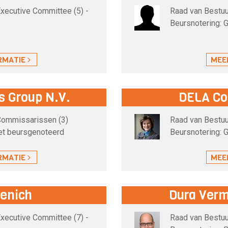
Executive Committee (5) -
Raad van Bestuu
Beursnotering: G
RMATIE
MEE
 Group N.V.
DELA Co
 Commissarissen (3)
Raad van Bestuu
iet beursgenoteerd
Beursnotering: G
RMATIE
MEE
enich
Dura Verm
Executive Committee (7) -
Raad van Bestuu