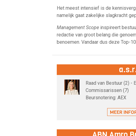
Het meest intensief is de kennisverga
namelijk gaat zakelijke slagkracht g
Management Scope
inspireert bestu
redactie van groot belang die genoem
benoemen. Vandaar dus deze Top-10
a.s.r
Raad van Bestuur (2) - 
Commissarissen (7)
Beursnotering: AEX
MEER INFO
ABN Amro B