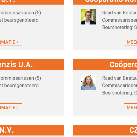
 Commissarissen (5)
Raad van Bestuur
iet beursgenoteerd
Commissarissen
Beursnotering: G
RMATIE
MEE
nzis U.A.
Coöpera
 Commissarissen (5)
Raad van Bestuur
iet beursgenoteerd
Commissarissen
Beursnotering: G
RMATIE
MEE
N.V.
C