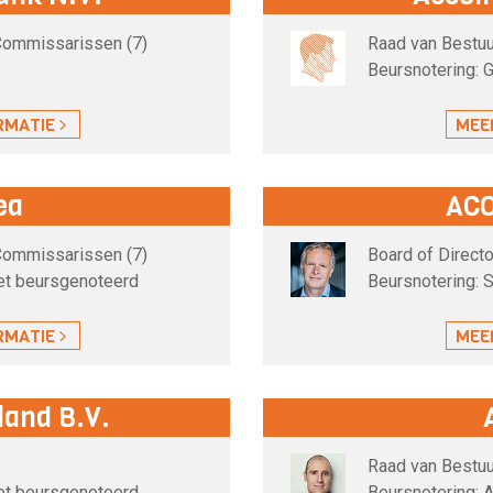
 Commissarissen (7)
Raad van Bestuu
Beursnotering: G
RMATIE
MEE
ea
ACO
 Commissarissen (7)
Board of Directo
iet beursgenoteerd
Beursnotering: 
RMATIE
MEE
land B.V.
Raad van Bestuu
iet beursgenoteerd
Beursnotering: 