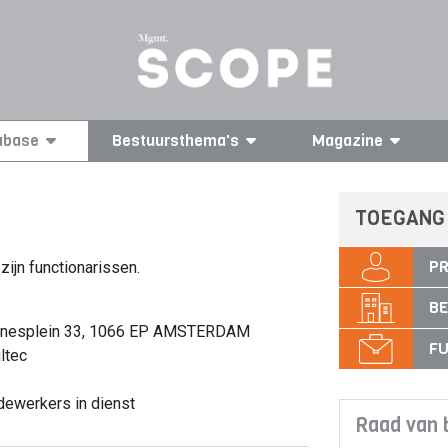
abase
Bestuursthema's
Magazine
TOEGANG
PR
zijn functionarissen.
BE
eynesplein 33, 1066 EP AMSTERDAM
FU
ltec
dewerkers in dienst
Raad van 