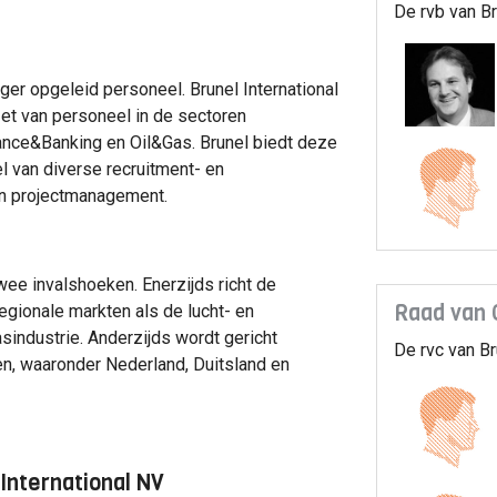
De rvb van Br
ger opgeleid personeel. Brunel International
zet van personeel in de sectoren
urance&Banking en Oil&Gas. Brunel biedt deze
l van diverse recruitment- en
en projectmanagement.
twee invalshoeken. Enerzijds richt de
Raad van 
gionale markten als de lucht- en
asindustrie. Anderzijds wordt gericht
De rvc van Br
n, waaronder Nederland, Duitsland en
International NV