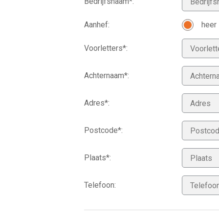
Bedrijfsnaam*:
Aanhef:
heer
Voorletters*:
Achternaam*:
Adres*:
Postcode*:
Plaats*:
Telefoon: