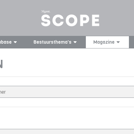
abase
Bestuursthema's
Magazine
N