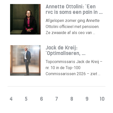
Annette Ottolini: ‘Een
rvc is soms een pain in ...
Afgelopen zomer ging Annette
Ottolini officieel met pensioen.
Ze zwaaide af als ceo van ...
Jack de Kreij:
‘Optimaliseren, ...
Topcommissaris Jack de Kreij –
nr. 10 in de Top-100
Commissarissen 2026 – ziet ...
4
5
6
7
8
9
10