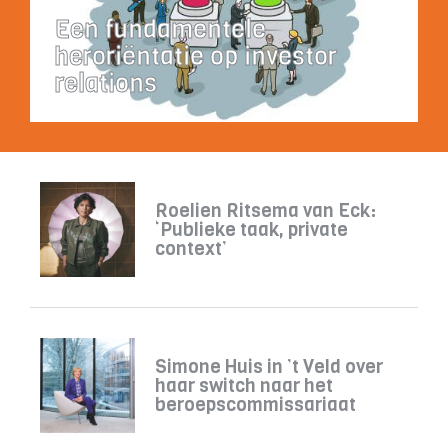
Een fundamentele
heroriëntatie op investor
relations
Roelien Ritsema van Eck:
‘Publieke taak, private
context’
Simone Huis in ’t Veld over
haar switch naar het
beroepscommissariaat