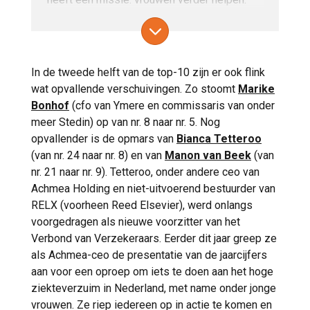
wat die competenties dan zijn: ‘Op de eerste
Hoe? Door bijvoorbeeld een rolmodel te zijn
plaats staat voor mij beweeglijkheid: het
voor anderen. In een interview eerder dit jaar
vermogen om je flexibel op te stellen binnen
zei ze tegen
Management Scope
: ‘Binnen
je toezichthoudende en adviserende rol en
onze eigen organisatie is het mij opgevallen
In de tweede helft van de top-10 zijn er ook flink
snel op veranderingen in te kunnen spelen.
hoe vooral jonge vrouwen me laten weten
wat opvallende verschuivingen. Zo stoomt
Marike
Inhoudelijk sterk zijn staat ook hoog op het
dat ze het heel inspirerend vinden dat ik –
Bonhof
(cfo van Ymere en commissaris van onder
lijstje. En verder empathie, risicogerichtheid,
als vrouw met drie tienerdochters – nu op
meer Stedin) op van nr. 8 naar nr. 5. Nog
scenario-gedrevenheid, onafhankelijkheid,
deze plek zit. Ik geloof heel erg in de kracht
opvallender is de opmars van
Bianca Tetteroo
en het vermogen om rust, richting,
van rolmodellen en ik drink zowel binnen als
(van nr. 24 naar nr. 8) en van
Manon van Beek
(van
vertrouwen, wijsheid en optimisme te bieden
buiten de organisatie regelmatig kopjes
nr. 21 naar nr. 9). Tetteroo, onder andere ceo van
in een snel veranderende wereld.’ Het zijn
koffie met vooral vrouwen, om hen een
Achmea Holding en niet-uitvoerend bestuurder van
precies deze kwalificaties die Van Dongen
duwtje in de rug te geven.’
RELX (voorheen Reed Elsevier), werd onlangs
de nummer 1-positie in deze lijst opleveren.
Op LinkedIn deed ze er nog een
voorgedragen als nieuwe voorzitter van het
enthousiaste oproep bovenop: ‘Ik zou jonge
Verbond van Verzekeraars. Eerder dit jaar greep ze
mensen – en zeker jonge vrouwen – die een
als Achmea-ceo de presentatie van de jaarcijfers
functie in een rvc of een rvt willen vervullen,
aan voor een oproep om iets te doen aan het hoge
echt een hart onder de riem willen steken.
ziekteverzuim in Nederland, met name onder jonge
Begin er gewoon aan, en neem de tijd om te
vrouwen. Ze riep iedereen op in actie te komen en