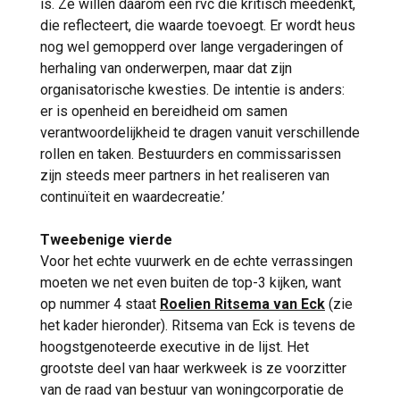
is. Ze willen daarom een rvc die kritisch meedenkt,
rvc niet vaker en sneller zou moeten
die reflecteert, die waarde toevoegt. Er wordt heus
veranderen nu de wereld zo snel verandert.
nog wel gemopperd over lange vergaderingen of
(...) Misschien zou je een kwart van je
herhaling van onderwerpen, maar dat zijn
commissarissen voor maximaal vier jaar
organisatorische kwesties. De intentie is anders:
moeten benoemen en daarna vervangen. Dan
er is openheid en bereidheid om samen
kun je veel beter de expertise inbrengen die
verantwoordelijkheid te dragen vanuit verschillende
op dat moment nodig is.’
rollen en taken. Bestuurders en commissarissen
zijn steeds meer partners in het realiseren van
Van Dongen studeerde bedrijfseconomie
continuïteit en waardecreatie.’
aan Tilburg University. Haar professionele
wortels liggen diep in de financiële sector.
Tweebenige vierde
Ze begon haar carrière bij IRIS, het
Voor het echte vuurwerk en de echte verrassingen
voormalige onderzoeksbureau van
moeten we net even buiten de top-3 kijken, want
Rabobank en Robeco, en werkte vervolgens
op nummer 4 staat
Roelien Ritsema van Eck
(zie
bij McKinsey. Daarna vervulde zij
het kader hieronder). Ritsema van Eck is tevens de
uiteenlopende financiële topfuncties bij
hoogstgenoteerde executive in de lijst. Het
onder meer Delta Lloyd en Achmea, waar zij
grootste deel van haar werkweek is ze voorzitter
cfo was. Bij organisaties als Achmea, PGGM,
van de raad van bestuur van woningcorporatie de