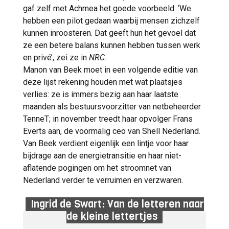
luisteren en wijzer te worden.’
gaf zelf met Achmea het goede voorbeeld: ‘We
hebben een pilot gedaan waarbij mensen zichzelf
Ritsema van Eck, de hoogste nieuwe
kunnen inroosteren. Dat geeft hun het gevoel dat
binnenkomer in de Top-100 Corporate
ze een betere balans kunnen hebben tussen werk
Vrouwen (nr. 4), behoort tot een generatie
en privé’, zei ze in
NRC
.
bestuurders die maatschappelijke
Manon van Beek moet in een volgende editie van
betrokkenheid moeiteloos combineert met
deze lijst rekening houden met wat plaatsjes
financiële deskundigheid en strategisch
verlies: ze is immers bezig aan haar laatste
inzicht. Als bestuursvoorzitter van de
maanden als bestuursvoorzitter van netbeheerder
Alliantie staat zij aan het hoofd van een van
TenneT; in november treedt haar opvolger Frans
de grootste woningcorporaties van
Everts aan, de voormalig ceo van Shell Nederland.
Nederland, actief in onder meer Amsterdam,
Van Beek verdient eigenlijk een lintje voor haar
Almere, Amersfoort en de Gooi- en
bijdrage aan de energietransitie en haar niet-
Vechtstreek.
aflatende pogingen om het stroomnet van
Ritsema van Eck studeerde bedrijfskunde
Nederland verder te verruimen en verzwaren.
aan de Rijksuniversiteit Groningen en
vervolgde haar opleiding met een master
Ingrid de Swart: Van de letteren naar
International Management aan Oxford
de kleine lettertjes
Brookes University. Haar professionele