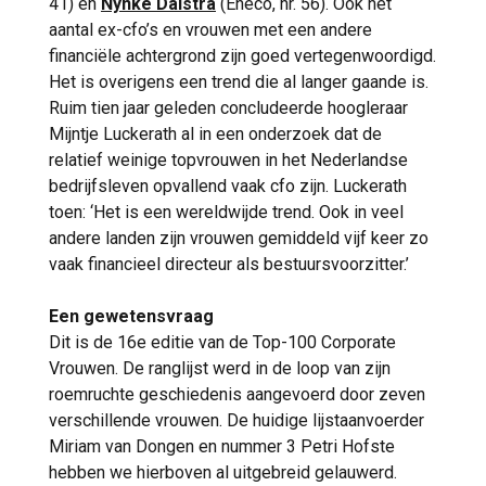
41) en
Nynke Dalstra
(Eneco, nr. 56). Ook het
van dit vak’, zei ze destijds in een interview.
aantal ex-cfo’s en vrouwen met een andere
‘Ik deins niet terug voor de machinekamer,
financiële achtergrond zijn goed vertegenwoordigd.
grote motoren, olie en vieze ruimtes.’
Het is overigens een trend die al langer gaande is.
Ruim tien jaar geleden concludeerde hoogleraar
Simons’ loopbaan begon op zee. Ze volgde
Mijntje Luckerath al in een onderzoek dat de
een opleiding tot maritiem officier aan de
relatief weinige topvrouwen in het Nederlandse
Hogere Zeevaartschool in Vlissingen. In
bedrijfsleven opvallend vaak cfo zijn. Luckerath
interviews vertelt zij dat zij altijd
toen: ‘Het is een wereldwijde trend. Ook in veel
gefascineerd was door de verbinding tussen
andere landen zijn vrouwen gemiddeld vijf keer zo
techniek en de wereldhandel. Na haar studie
vaak financieel directeur als bestuursvoorzitter.’
begon zij in 2003 als beleidsmedewerker bij
Zeeland Seaports, het latere North Sea Port.
Een gewetensvraag
Toch draait haar verhaal niet alleen om
Dit is de 16e editie van de Top-100 Corporate
infrastructuur, techniek en de geur van
Vrouwen. De ranglijst werd in de loop van zijn
stookolie. Ook ‘maatschappelijke relevantie’
roemruchte geschiedenis aangevoerd door zeven
is voor haar belangrijk. Dat werd zichtbaar in
verschillende vrouwen. De huidige lijstaanvoerder
haar periode bij Energie Beheer Nederland
Miriam van Dongen en nummer 3 Petri Hofste
(EBN), waar zij verantwoordelijk was voor
hebben we hierboven al uitgebreid gelauwerd.