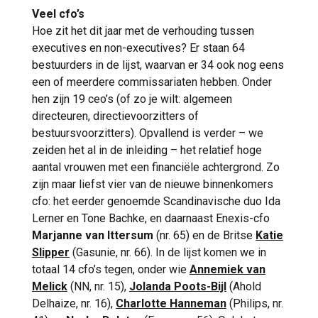
grootste haven- en industriecomplex van
Veel cfo’s
Europa. ‘Ik woon, werk en recreëer in dit
Hoe zit het dit jaar met de verhouding tussen
gebied.’ Simons (1982) is samen met Natalia
executives en non-executives? Er staan 64
Wallenberg de jongste vrouw in de Top-100
bestuurders in de lijst, waarvan er 34 ook nog eens
Corporate Vrouwen en daarmee onze
rookie
een of meerdere commissariaten hebben. Onder
of the year
.
hen zijn 19 ceo’s (of zo je wilt: algemeen
Dat Simons talentvol is, werd in 2012 al
directeuren, directievoorzitters of
eens onderstreept toen ze – als jongste ooit
bestuursvoorzitters). Opvallend is verder – we
– genomineerd werd voor de Young Captain
zeiden het al in de inleiding – het relatief hoge
Award. Een nominatie die niet werd
aantal vrouwen met een financiële achtergrond. Zo
verzilverd, want de titel ging toen naar de
zijn maar liefst vier van de nieuwe binnenkomers
nog net iets talentvoller geachte Hein
cfo: het eerder genoemde Scandinavische duo Ida
Schumacher, die het later tot ceo van
Lerner en Tone Bachke, en daarnaast Enexis-cfo
FrieslandCampina en Unilever zou schoppen
Marjanne van Ittersum
(nr. 65) en de Britse
Katie
en die tegenwoordig ceo is van Barry
Slipper
(Gasunie, nr. 66). In de lijst komen we in
Callebaut Group. Destijds stond Simons nog
totaal 14 cfo’s tegen, onder wie
Annemiek van
aan het hoofd van de afdeling mining &
Melick
(NN, nr. 15),
Jolanda Poots-Bijl
(Ahold
heavy industry van Royal HaskoningDHV. ‘Ik
Delhaize, nr. 16),
Charlotte Hanneman
(Philips, nr.
houd van de ruige en technologische kant