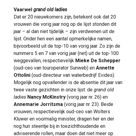
veranderen. ‘Alle banen bij a.s.r. zullen erdoor
en bescheiden’, ‘
fun and easy going
’, ‘kalm
Vaarwel
grand old ladies
worden beïnvloed.’ Eind december maakt De
en nuchter’. ‘Ze heeft humor en een
Dat er 20 nieuwkomers zijn, betekent ook dat 20
Swart haar strategische keuzes bekend voor
kenmerkende lach. Als Lerner op kantoor is,
vrouwen die vorig jaar nog op de lijst stonden dit
de komende jaren.
dan hoor je dat’, aldus een oud-collega. Haar
jaar – al dan niet tijdelijk – zijn verdwenen uit de
vertrek naar Amsterdam is niet het eerste
lijst. Onder hen een aantal opmerkelijke namen,
buitenlandse avontuur voor Lerner en haar
bijvoorbeeld uit de top-10 van vorig jaar. Zo zijn de
gezin (man en drie zoons, van wie nog een
nummers 5 en 7 van vorig jaar (net) uit de top-100
thuiswonend). Voor DNB gaf ze in Londen
weggevallen, respectievelijk
Mieke De Schepper
leiding aan het team voor DNB’s activiteiten
(oud-ceo van touroperator Sunweb) en
Annette
in Centraal-Europa, het Midden-Oosten en
Ottolini
(oud-directeur van waterbedrijf Evides).
Afrika. Tegenover de website van ING zei
Mogelijk nog opvallender is de absentie dit jaar van
ze: ‘Mijn gezin en ik hebben de afgelopen
twee vaste gezichten in onze lijst: de
grand old
tien jaar in Stockholm, Londen en Oslo
ladies
Nancy McKinstry
(vorig jaar nr. 26) en
gewoond en we genieten er echt van om
Annemarie Jorritsma
(vorig jaar nr. 23). Beide
nieuwe steden en culturen te ontdekken.
vrouwen, respectievelijk oud-ceo van Wolters
Mijn jongste zoon, mijn man en ik zijn erg
Kluwer en voormalig minister, dragen her en der
enthousiast over onze verhuizing naar
nog hun steentje bij in toezichthoudende en
Amsterdam; ons recente bezoek heeft dat
adviserende rollen, maar doen dat niet meer op