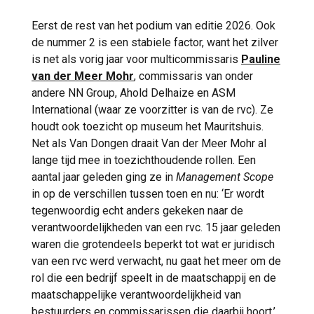
normaliseren en het te benoemen als iets
moeilijk of spannend is. Ik vind dat een rvc
Eerst de rest van het podium van editie 2026. Ook
niet zelfgenoegzaam mag zijn.’ Om eraan toe
de nummer 2 is een stabiele factor, want het zilver
te voegen: ‘Mijn uitgangspunt is dat de rvb
is net als vorig jaar voor multicommissaris
Pauline
recht heeft op een goede rvc. Dat impliceert
van der Meer Mohr
, commissaris van onder
dat we niet alleen kritische vragen moeten
andere NN Group, Ahold Delhaize en ASM
stellen aan bestuurders. Laten we net zo
International (waar ze voorzitter is van de rvc). Ze
kritisch blijven kijken naar onszelf en onze
houdt ook toezicht op museum het Mauritshuis.
way of working
.’
Net als Van Dongen draait Van der Meer Mohr al
lange tijd mee in toezichthoudende rollen. Een
Voor het tweede opeenvolgende jaar is
aantal jaar geleden ging ze in
Management Scope
Miriam van Dongen de invloedrijkste vrouw
in op de verschillen tussen toen en nu: ‘Er wordt
in het Nederlandse bedrijfsleven. De
tegenwoordig echt anders gekeken naar de
‘beroepscommissaris’ of ‘professioneel
verantwoordelijkheden van een rvc. 15 jaar geleden
toezichthouder’ is medeverantwoordelijk
waren die grotendeels beperkt tot wat er juridisch
voor de koers van bedrijven en organisaties
van een rvc werd verwacht, nu gaat het meer om de
als Rabobank, Achmea en handelsbedrijf
rol die een bedrijf speelt in de maatschappij en de
Optiver. Dat combineert ze met adviesrollen
maatschappelijke verantwoordelijkheid van
in de financiële sector: bij het private equity-
bestuurders en commissarissen die daarbij hoort.’