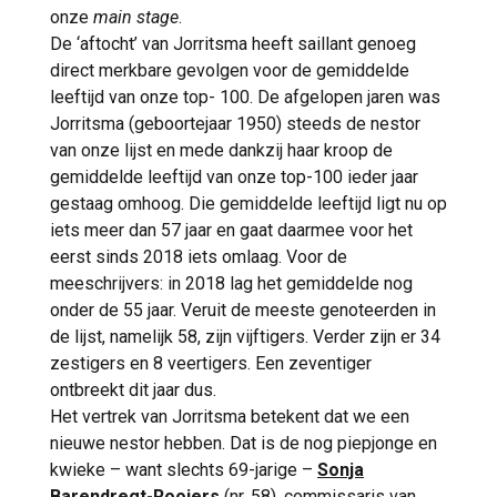
gevoel alleen maar versterkt. Het is een
onze
main stage
.
mooie en levendige stad met zijn grachten,
De ‘aftocht’ van Jorritsma heeft saillant genoeg
leuke restaurants en internationale
direct merkbare gevolgen voor de gemiddelde
gemeenschap.’
leeftijd van onze top- 100. De afgelopen jaren was
Jorritsma (geboortejaar 1950) steeds de nestor
van onze lijst en mede dankzij haar kroop de
gemiddelde leeftijd van onze top-100 ieder jaar
gestaag omhoog. Die gemiddelde leeftijd ligt nu op
iets meer dan 57 jaar en gaat daarmee voor het
eerst sinds 2018 iets omlaag. Voor de
meeschrijvers: in 2018 lag het gemiddelde nog
onder de 55 jaar. Veruit de meeste genoteerden in
de lijst, namelijk 58, zijn vijftigers. Verder zijn er 34
zestigers en 8 veertigers. Een zeventiger
ontbreekt dit jaar dus.
Het vertrek van Jorritsma betekent dat we een
nieuwe nestor hebben. Dat is de nog piepjonge en
kwieke – want slechts 69-jarige –
Sonja
Barendregt-Roojers
(nr. 58), commissaris van