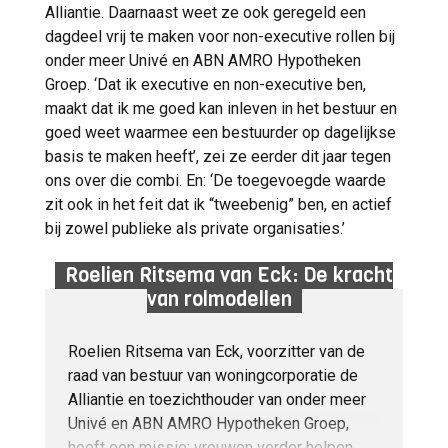
Mollie, Kadaster en Rabobank werd ze als
Alliantie. Daarnaast weet ze ook geregeld een
toezichthouder specialist in audit-, risico- en
dagdeel vrij te maken voor non-executive rollen bij
governancevraagstukken. Toch is haar profiel
onder meer Univé en ABN AMRO Hypotheken
breder dan dat van een klassieke financieel
Groep. ‘Dat ik executive en non-executive ben,
toezichthouder. Ze wordt ook geroemd om
maakt dat ik me goed kan inleven in het bestuur en
haar vermogen om strategische
goed weet waarmee een bestuurder op dagelijkse
ontwikkelingen te verbinden aan
basis te maken heeft’, zei ze eerder dit jaar tegen
maatschappelijke veranderingen.
ons over die combi. En: ‘De toegevoegde waarde
Volgens Van Dongen vraagt de huidige tijd
zit ook in het feit dat ik “tweebenig” ben, en actief
om commissarissen die scenario’s kunnen
bij zowel publieke als private organisaties.’
doordenken, onzekerheid durven benoemen
en tegelijk rust en richting bieden. In haar
Roelien Ritsema van Eck: De kracht
werk als toezichthouder staat steeds
van rolmodellen
dezelfde vraag centraal: hoe blijft een
organisatie toekomstbestendig in een
Roelien Ritsema van Eck, voorzitter van de
wereld die steeds sneller verandert? Van
raad van bestuur van woningcorporatie de
Dongen: ‘De commissaris van nu moet
Alliantie en toezichthouder van onder meer
eigenlijk al de competenties hebben die in
Univé en ABN AMRO Hypotheken Groep,
de toekomst nodig zijn.’ Ze ging ook in op
heeft een missie: vrouwen verder helpen.