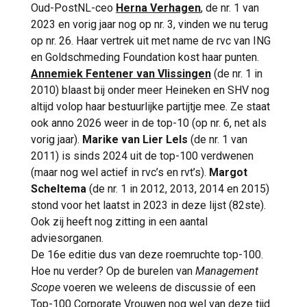
CO2-opslag- en transportsystemen. Voor
Oud-PostNL-ceo
Herna Verhagen
, de nr. 1 van
EBN publiceerde ze in 2023 een whitepaper:
2023 en vorig jaar nog op nr. 3, vinden we nu terug
Hoe komt de overheid op het goede spoor in
op nr. 26. Haar vertrek uit met name de rvc van ING
de energietransitie?
, met daarin een oproep
en Goldschmeding Foundation kost haar punten.
aan de overheid om bij de transitie veel
Annemiek Fentener van Vlissingen
(de nr. 1 in
verder te kijken dan puur de markt.
2010) blaast bij onder meer Heineken en SHV nog
Havenbedrijf Rotterdam wil met haar kennis
altijd volop haar bestuurlijke partijtje mee. Ze staat
de transitie maken naar een CO2-neutrale
ook anno 2026 weer in de top-10 (op nr. 6, net als
haven. ‘Alleen een duurzame haven heeft
vorig jaar).
Marike van Lier Lels
(de nr. 1 van
bestaansrecht’, zei zij bij haar aantreden
2011) is sinds 2024 uit de top-100 verdwenen
tegen
Nieuwsblad Transport
. Die overtuiging
(maar nog wel actief in rvc’s en rvt’s).
Margot
klinkt ook door in haar visie op leiderschap.
Scheltema
(de nr. 1 in 2012, 2013, 2014 en 2015)
Simons spreekt vaak over ‘samenwerking’
stond voor het laatst in 2023 in deze lijst (82ste).
en ‘harmonie met de omgeving’. De haven
Ook zij heeft nog zitting in een aantal
ziet ze niet als afgesloten industriegebied,
adviesorganen.
maar als een onderdeel van de samenleving.
De 16e editie dus van deze roemruchte top-100.
Bij haar aantreden zei Simons dat ze in haar
Hoe nu verder? Op de burelen van
Management
rol van coo haar hart helemaal op kan halen:
Scope
voeren we weleens de discussie of een
‘De haven is een plek die constant in
Top-100 Corporate Vrouwen nog wel van deze tijd