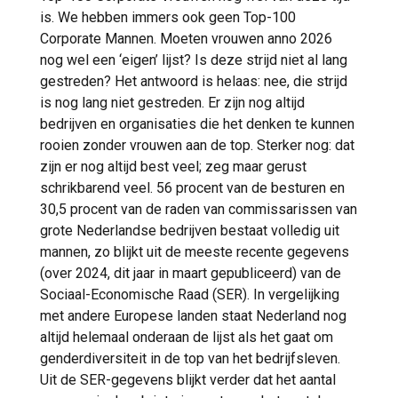
beweging is en in verbinding staat met de
is. We hebben immers ook geen Top-100
hele wereld. Een plek waar de bedrijvigheid
Corporate Mannen. Moeten vrouwen anno 2026
van de industrie, logistiek en de
nog wel een ‘eigen’ lijst? Is deze strijd niet al lang
leefomgeving bij elkaar komen.’
gestreden? Het antwoord is helaas: nee, die strijd
is nog lang niet gestreden. Er zijn nog altijd
bedrijven en organisaties die het denken te kunnen
rooien zonder vrouwen aan de top. Sterker nog: dat
zijn er nog altijd best veel; zeg maar gerust
schrikbarend veel. 56 procent van de besturen en
30,5 procent van de raden van commissarissen van
grote Nederlandse bedrijven bestaat volledig uit
mannen, zo blijkt uit de meeste recente gegevens
(over 2024, dit jaar in maart gepubliceerd) van de
Sociaal-Economische Raad (SER). In vergelijking
met andere Europese landen staat Nederland nog
altijd helemaal onderaan de lijst als het gaat om
genderdiversiteit in de top van het bedrijfsleven.
Uit de SER-gegevens blijkt verder dat het aantal