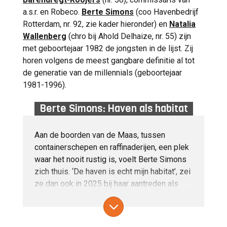
a.s.r. en Robeco.
Berte Simons
(coo Havenbedrijf
Rotterdam, nr. 92, zie kader hieronder) en
Natalia
Wallenberg
(chro bij Ahold Delhaize, nr. 55) zijn
met geboortejaar 1982 de jongsten in de lijst. Zij
horen volgens de meest gangbare definitie al tot
de generatie van de millennials (geboortejaar
1981-1996).
Berte Simons: Haven als habitat
Aan de boorden van de Maas, tussen
containerschepen en raffinaderijen, een plek
waar het nooit rustig is, voelt Berte Simons
zich thuis. ‘De haven is echt mijn habitat’, zei
ze dan ook in 2025 bij haar aantreden als
coo en rvb-lid van Havenbedrijf Rotterdam,
waar ze verantwoordelijk is voor het beheer,
onderhoud en de verduurzaming van het