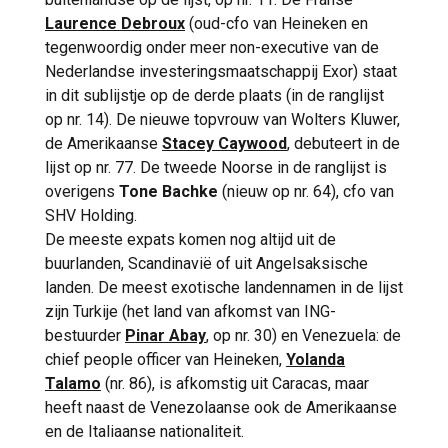
die 20 jaar leiding gaf aan de club en
arbeidscontract was gezet, schreef Lerner
Laurence Debroux
(oud-cfo van Heineken en
daarmee een van de langstzittende ceo’s
op LinkedIn: ‘Soms neemt het leven een
tegenwoordig onder meer non-executive van de
van Nederland was. Baeten en De Swart
onverwachte wending. Toen er een boeiende
Nederlandse investeringsmaatschappij Exor) staat
kennen elkaar nog uit hun gezamenlijke Delta
functie buiten Scandinavië voorbijkwam, was
in dit sublijstje op de derde plaats (in de ranglijst
Lloyd-tijd. ‘Ze viel nogal op in een zee van
het moeilijk om nee te zeggen.’ Lerner leek
op nr. 14). De nieuwe topvrouw van Wolters Kluwer,
grijze pakken, dat zal ik niet ontkennen’, zei
verknocht aan DNB, de grootste bank van
de Amerikaanse
Stacey Caywood
, debuteert in de
Baeten daarover tegen
MT/Sprout
. ‘Maar ze
Noorwegen, waar ze maar liefst 18 jaar voor
lijst op nr. 77. De tweede Noorse in de ranglijst is
bleef me vooral bij omdat ze gewoon een
werkte en waar ze zich onder meer
overigens
Tone Bachke
(nieuw op nr. 64), cfo van
heel leuk mens is. Iemand met wie je niet
bezighield met de internationale
SHV Holding.
alleen over het vak kunt praten, maar ook
positionering. Lerner, geboren in 1975 in
De meeste expats komen nog altijd uit de
over kunst, over familie. Ze maakt heel
Stockholm, studeerde ‘sociale
buurlanden, Scandinavië of uit Angelsaksische
makkelijk contact.’
wetenschappen met een economische
landen. De meest exotische landennamen in de lijst
focus’ aan de universiteit van de Zweedse
zijn Turkije (het land van afkomst van ING-
Op haar allereerste
hoofdstad.
bestuurder
Pinar Abay
, op nr. 30) en Venezuela: de
aandeelhoudersvergadering als ceo van
chief people officer van Heineken,
Yolanda
a.s.r., in mei van dit jaar, maakte De Swart
In een profiel in
Het Financieele Dagblad
,
Talamo
(nr. 86), is afkomstig uit Caracas, maar
meteen duidelijk waarop ze in wil zetten: ai.
vlak nadat het nieuws over haar benoeming
heeft naast de Venezolaanse ook de Amerikaanse
Volgens haar zal ai het werk van alle ruim
bij ING bekend werd, wordt Lerner een
en de Italiaanse nationaliteit.
7.000 werknemers bij de verzekeraar
‘oprecht fijn persoon’ genoemd, ‘vriendelijk