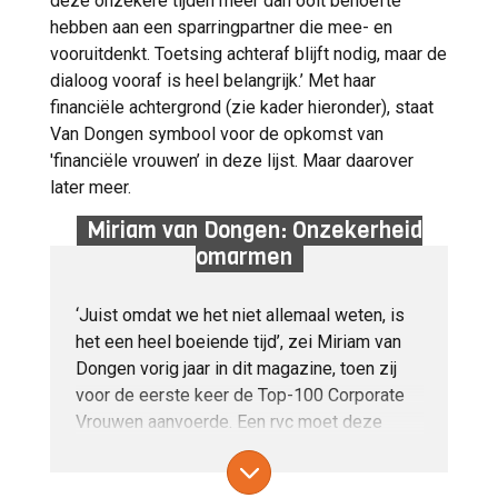
deze onzekere tijden meer dan ooit behoefte
hebben aan een sparringpartner die mee- en
vooruitdenkt. Toetsing achteraf blijft nodig, maar de
dialoog vooraf is heel belangrijk.’ Met haar
financiële achtergrond (zie kader hieronder), staat
Van Dongen symbool voor de opkomst van
'financiële vrouwen’ in deze lijst. Maar daarover
later meer.
Miriam van Dongen: Onzekerheid
omarmen
‘Juist omdat we het niet allemaal weten, is
het een heel boeiende tijd’, zei Miriam van
Dongen vorig jaar in dit magazine, toen zij
voor de eerste keer de Top-100 Corporate
Vrouwen aanvoerde. Een rvc moet deze
onzekerheid dan ook omarmen, zei ze: ‘We
moeten durven om het “niet weten” te