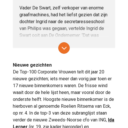
loopbaan begon in de financiële sector, waar
Vader De Swart, zelf verkoper van enorme
zij zo’n 18 jaar werkzaam was bij ABN AMRO.
graafmachines, had het liefst gezien dat zijn
Na haar jaren in het bankwezen maakte
dochter Ingrid naar de secretaresseschool
Ritsema van Eck de overstap naar het
van Philips was gegaan, vertelde Ingrid de
college van bestuur van Erasmus
Swart ooit aan
De Ondernemer
. ‘Dat was
Universiteit Rotterdam. In 2020 trad zij toe
tenminste een opleiding met baangarantie.’
tot het bestuur van de Alliantie, waar ze per
En studeren had nog nooit iemand van de
1 november 2025 werd benoemd tot
familie De Swart gedaan. Het liep anders: ‘Ik
bestuursvoorzitter, als opvolger van Rob
was eigenwijs. Ik ging gewoon doen wat ik
Nieuwe gezichten
Haans. De raad van commissarissen
leuk vond en daarna zou ik wel verder zien.’
De Top-100 Corporate Vrouwen telt dit jaar 20
noemde haar benoeming ‘een logische
Het werd Nederlandse taal- en letterkunde
nieuwe gezichten; iets meer dan vorig jaar toen er
keuze’ en prees haar als een ‘verbinder
pur
aan de Universiteit Utrecht. Specialisatie:
17 nieuwe binnenkomers waren. De frisse wind
sang
’. Zelf sprak zij over ‘een grote eer’ en
renaissanceliteratuur.
waait door de hele lijst heen, maar vooral door de
benadrukte zij het belang van samenwerking
Had ze toen ze die studie afrondde kunnen
onderste helft. Hoogste nieuwe binnenkomer is de
bij het aanpakken van de enorme
voorzien dat ze in het voorjaar van 2026 de
hierboven al genoemde Roelien Ritsema van Eck,
woningbouwen duurzaamheidsopgaven van
nieuwe ceo van verzekeraar a.s.r. zou
op nr. 4. In de top-3 van deze subranglijst staan
deze tijd.
worden? Haar achtergrond als taalkundige
verder de nieuwe Zweeds-Noorse cfo van ING,
Ida
En zoals collega-commissaris Miriam van
spreekt in elk geval tot de verbeelding. ‘De
Lerner
(nr. 19, zie kader hieronder) en
Dongen (nr. 1 in de Top-100 Corporate