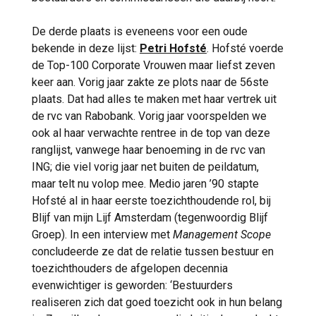
kantoor BlackFin Capital Partners en bij
investeringsfonds uMunthu Investment
De derde plaats is eveneens voor een oude
Company. Ook opkomende bedrijven weten
bekende in deze lijst:
Petri Hofsté
. Hofsté voerde
haar te vinden. Zo werd ze afgelopen najaar
de Top-100 Corporate Vrouwen maar liefst zeven
voorgedragen als waarnemend lid van de rvc
keer aan. Vorig jaar zakte ze plots naar de 56ste
van het Nederlandse Bitcoin-treasurybedrijf
plaats. Dat had alles te maken met haar vertrek uit
Treasury.
de rvc van Rabobank. Vorig jaar voorspelden we
ook al haar verwachte rentree in de top van deze
Van Dongen heeft een duidelijke visie op het
ranglijst, vanwege haar benoeming in de rvc van
toezichthoudende werk. In het interview met
ING; die viel vorig jaar net buiten de peildatum,
Management Scope
zei ze onder meer dat
maar telt nu volop mee. Medio jaren ’90 stapte
het rvc-werk aan revisie toe is: ‘We moeten
Hofsté al in haar eerste toezichthoudende rol, bij
ons toezicht herijken en onze rol in een
Blijf van mijn Lijf Amsterdam (tegenwoordig Blijf
nieuwe context durven te plaatsen. De
Groep). In een interview met
Management Scope
klassieke toezichtrol blijft belangrijk, maar er
concludeerde ze dat de relatie tussen bestuur en
moet meer nadruk op de adviesrol komen te
toezichthouders de afgelopen decennia
liggen.’ In datzelfde interview hield ze een
evenwichtiger is geworden: ‘Bestuurders
pleidooi voor meer doorstroming in de rvc:
realiseren zich dat goed toezicht ook in hun belang
‘Ik vraag me af of de samenstelling van de