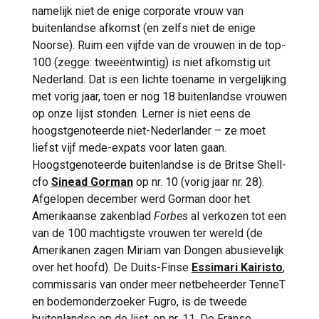
georiënteerd is en nadrukkelijk internationaal
namelijk niet de enige corporate vrouw van
bovendien ‘topvrouw van het jaar’.
gevormd. ING-ceo Steven van Rijswijk prees
buitenlandse afkomst (en zelfs niet de enige
Haar professionele loopbaan begon begin
bij haar aanstelling vooral haar ervaring met
Noorse). Ruim een vijfde van de vrouwen in de top-
jaren ’90 in communicatie- en
grote beursgenoteerde banken en haar
100 (zegge: tweeëntwintig) is niet afkomstig uit
beleidsfuncties. In 1999 maakte zij de
kennis van de Europese financiële sector.
Nederland. Dat is een lichte toename in vergelijking
overstap naar de verzekeringswereld bij
‘Haar kennis van risicomanagement en
met vorig jaar, toen er nog 18 buitenlandse vrouwen
Delta Lloyd. Tussen 2009 en 2013 was De
strategische ontwikkeling zal van
op onze lijst stonden. Lerner is niet eens de
Swart ceo van ABN AMRO Verzekeringen.
onschatbare waarde zijn terwijl wij onze
hoogstgenoteerde niet-Nederlander – ze moet
Vervolgens keerde zij terug naar Delta Lloyd
strategie uitvoeren en onze positie als
liefst vijf mede-expats voor laten gaan.
als lid van de raad van bestuur. Na de
digitale en duurzame bank verder
Hoogstgenoteerde buitenlandse is de Britse Shell-
overname van Delta Lloyd door NN Group
versterken’, aldus Van Rijswijk, die met zijn
cfo
Sinead Gorman
op nr. 10 (vorig jaar nr. 28).
maakte zij in 2017 de overstap naar Aegon
bank inmiddels gespecialiseerd lijkt in het
Afgelopen december werd Gorman door het
Nederland. Sinds 2019 maakt ze deel uit van
recruiten
van jonge, talentvolle, vrouwelijke,
Amerikaanse zakenblad
Forbes
al verkozen tot een
de raad van bestuur van a.s.r., waarin zij
buitenlandse topbankiers. Eerder verhuisden
van de 100 machtigste vrouwen ter wereld (de
onder meer verantwoordelijk was voor de
de Turkse Pinar Abay en de Kroatische
Amerikanen zagen Miriam van Dongen abusievelijk
integratie van Aegon. De Swart heeft bij a.s.r.
Ljiljana Čortan ook al voor een topfunctie
over het hoofd). De Duits-Finse
Essimari Kairisto
,
‘grote schoenen te vullen’, zoals
De Telegraaf
naar Amsterdam.
commissaris van onder meer netbeheerder TenneT
schreef bij haar aantreden. Bij de verzekeraar
en bodemonderzoeker Fugro, is de tweede
is ze immers de opvolger van Jos Baeten,
Nadat de handtekening onder het
buitenlandse op de lijst, op nr. 11. De Franse