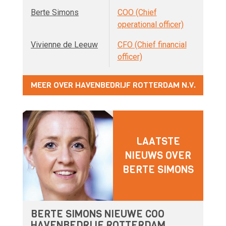
Berte Simons
COO (Chief
operational officer)
Vivienne de Leeuw
CFO (Chief financial
officer)
MEER OVER HAVENBEDRIJF ROTTERDAM N.V.
LAATSTE
NIEUWS OVER
BERTE SIMONS
BERTE SIMONS NIEUWE COO
HAVENBEDRIJF ROTTERDAM