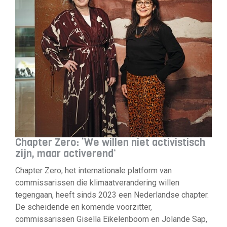
Chapter Zero: ‘We willen niet activistisch
zijn, maar activerend’
Chapter Zero, het internationale platform van
commissarissen die klimaatverandering willen
tegengaan, heeft sinds 2023 een Nederlandse chapter.
De scheidende en komende voorzitter,
commissarissen Gisella Eikelenboom en Jolande Sap,