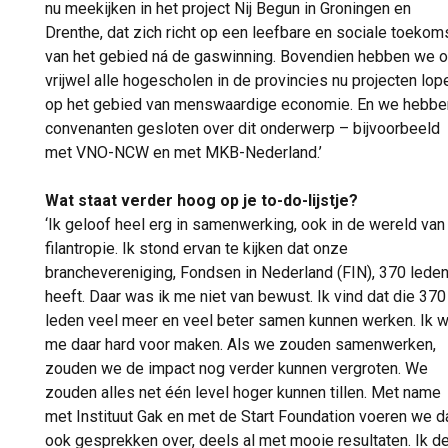
nu meekijken in het project Nij Begun in Groningen en
Drenthe, dat zich richt op een leefbare en sociale toekom
van het gebied ná de gaswinning. Bovendien hebben we 
vrijwel alle hogescholen in de provincies nu projecten lop
op het gebied van menswaardige economie. En we hebbe
convenanten gesloten over dit onderwerp – bijvoorbeeld
met VNO-NCW en met MKB-Nederland.’
Wat staat verder hoog op je to-do-lijstje?
‘Ik geloof heel erg in samenwerking, ook in de wereld van
filantropie. Ik stond ervan te kijken dat onze
branchevereniging, Fondsen in Nederland (FIN), 370 lede
heeft. Daar was ik me niet van bewust. Ik vind dat die 370
leden veel meer en veel beter samen kunnen werken. Ik w
me daar hard voor maken. Als we zouden samenwerken,
zouden we de impact nog verder kunnen vergroten. We
zouden alles net één level hoger kunnen tillen. Met name
met Instituut Gak en met de Start Foundation voeren we d
ook gesprekken over, deels al met mooie resultaten. Ik d