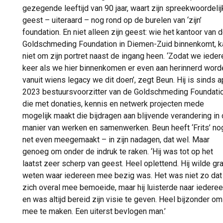
gezegende leeftijd van 90 jaar, waart zijn spreekwoordeli
geest – uiteraard – nog rond op de burelen van ‘zijn’
foundation. En niet alleen zijn geest: wie het kantoor van 
Goldschmeding Foundation in Diemen-Zuid binnenkomt, k
niet om zijn portret naast de ingang heen. ‘Zodat we ieder
keer als we hier binnenkomen er even aan herinnerd word
vanuit wiens legacy we dit doen’, zegt Beun. Hij is sinds ap
2023 bestuursvoorzitter van de Goldschmeding Foundatio
die met donaties, kennis en netwerk projecten mede
mogelijk maakt die bijdragen aan blijvende verandering in
manier van werken en samenwerken. Beun heeft ‘Frits’ no
net even meegemaakt – in zijn nadagen, dat wel. Maar
genoeg om onder de indruk te raken. ‘Hij was tot op het
laatst zeer scherp van geest. Heel oplettend. Hij wilde gr
weten waar iedereen mee bezig was. Het was niet zo dat 
zich overal mee bemoeide, maar hij luisterde naar iedere
en was altijd bereid zijn visie te geven. Heel bijzonder om
mee te maken. Een uiterst bevlogen man.’