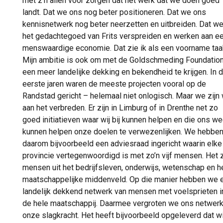
met z’n allen voor zorgen dat het werk dat we doen goed
landt. Dat we ons nog beter positioneren. Dat we ons
kennisnetwerk nog beter neerzetten en uitbreiden. Dat w
het gedachtegoed van Frits verspreiden en werken aan e
menswaardige economie. Dat zie ik als een voorname taa
Mijn ambitie is ook om met de Goldschmeding Foundatio
een meer landelijke dekking en bekendheid te krijgen. In 
eerste jaren waren de meeste projecten vooral op de
Randstad gericht – helemaal niet onlogisch. Maar we zijn
aan het verbreden. Er zijn in Limburg of in Drenthe net zo
goed initiatieven waar wij bij kunnen helpen en die ons we
kunnen helpen onze doelen te verwezenlijken. We hebbe
daarom bijvoorbeeld een adviesraad ingericht waarin elke
provincie vertegenwoordigd is met zo’n vijf mensen. Het z
mensen uit het bedrijfsleven, onderwijs, wetenschap en h
maatschappelijke middenveld. Op die manier hebben we 
landelijk dekkend netwerk van mensen met voelsprieten i
de hele maatschappij. Daarmee vergroten we ons netwerk
onze slagkracht. Het heeft bijvoorbeeld opgeleverd dat wi