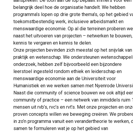
aanspreken. De toon aan de top bepaalt immers voor een
belangrijk deel hoe de organisatie handelt. We hebben
programma’s lopen op drie grote thema’s, op het gebied v
toekomstbestendig werk, inclusieve arbeidsmarkt en
menswaardige economie. Op al die terreinen proberen we
naast het uitvoeren van projecten – netwerken te bouwen,
kennis te vergaren en kennis te delen.
Onze projecten bevinden zich meestal op het snijvlak van
praktijk en wetenschap. We ondersteunen wetenschappeli
onderzoek, hebben zelf bijvoorbeeld een bijzondere
leerstoel ingesteld rondom ethiek en leiderschap en
menswaardige economie aan de Universiteit voor
Humanistiek en we werken samen met Nyenrode Universit
Naast die community of science bouwen we ook altijd ee
community of practice – een netwerk van inmiddels ruim
mensen uit rvb’s, rvc’s en rvt’s. Met onze projecten en on
proven concepts willen we beweging creëren. We prober
in zo’n programma vanuit een verandertheorie te werken, 
samen te formuleren wat je op het gebied van