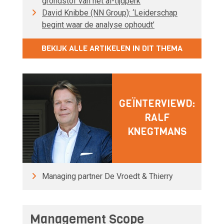
grondstof van het ai-tijdperk
David Knibbe (NN Group): ‘Leiderschap
begint waar de analyse ophoudt’
BEKIJK ALLE ARTIKELEN IN DIT THEMA
GEÏNTERVIEWD:
RALF
KNEGTMANS
Managing partner De Vroedt & Thierry
Management Scope