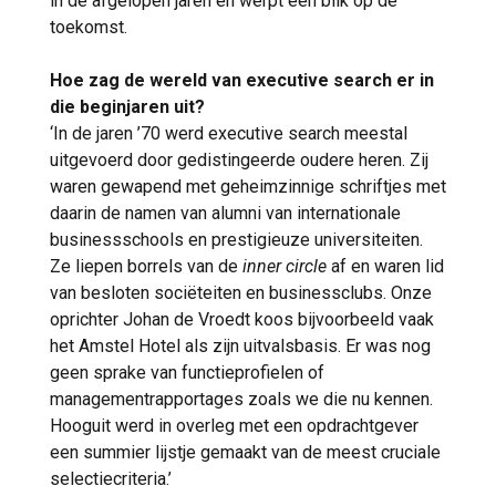
in de afgelopen jaren en werpt een blik op de
toekomst.
Hoe zag de wereld van executive search er in
die beginjaren uit?
‘In de jaren ’70 werd executive search meestal
uitgevoerd door gedistingeerde oudere heren. Zij
waren gewapend met geheimzinnige schriftjes met
daarin de namen van alumni van internationale
businessschools en prestigieuze universiteiten.
Ze liepen borrels van de
inner circle
af en waren lid
van besloten sociëteiten en businessclubs. Onze
oprichter Johan de Vroedt koos bijvoorbeeld vaak
het Amstel Hotel als zijn uitvalsbasis. Er was nog
geen sprake van functieprofielen of
managementrapportages zoals we die nu kennen.
Hooguit werd in overleg met een opdrachtgever
een summier lijstje gemaakt van de meest cruciale
selectiecriteria.’