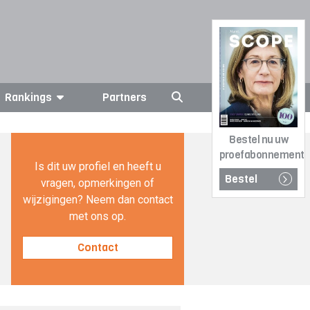
Rankings
Partners
Bestel nu uw
proefabonnement
Is dit uw profiel en heeft u
Bestel
vragen, opmerkingen of
wijzigingen? Neem dan contact
met ons op.
Contact