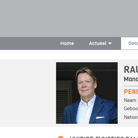
Home
Actueel
Dat
RA
Mana
PER
Naam:
Geboor
Nationa