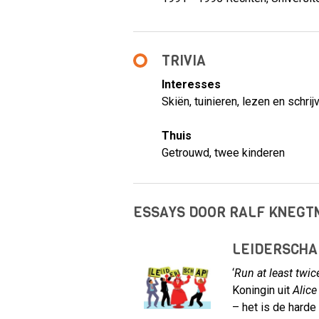
TRIVIA
Interesses
Skiën, tuinieren, lezen en schrij
Thuis
Getrouwd, twee kinderen
ESSAYS DOOR RALF KNEGT
LEIDERSCHAP
‘
Run at least twice
Koningin uit
Alic
– het is de harde 