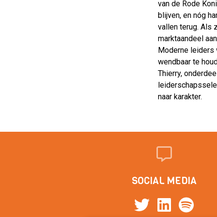
van de Rode Koni
blijven, en nóg h
vallen terug. Als
marktaandeel aan
Moderne leiders w
wendbaar te houd
Thierry, onderdee
leiderschapsselec
naar karakter.
SOCIAL MEDIA