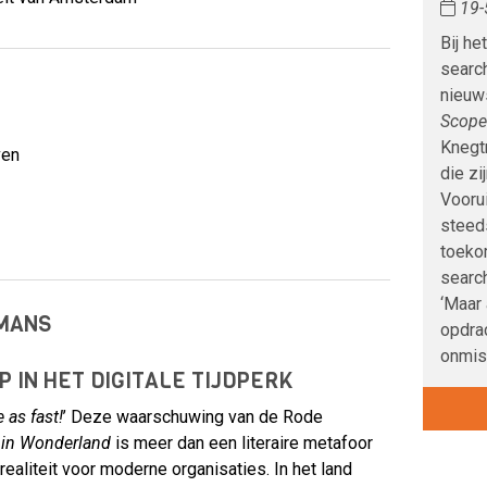
19-
Bij he
searc
nieuw
Scop
Knegt
ven
die zi
Voorui
steeds
toeko
searc
‘Maar
MANS
opdrac
onmisb
 IN HET DIGITALE TIJDPERK
 as fast!
’ Deze waarschuwing van de Rode
e in Wonderland
is meer dan een literaire metafoor
realiteit voor moderne organisaties. In het land