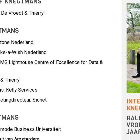
LF KNEGTMANS
 De Vroedt & Thierry
TMANS
tone Nederland
ke-a-Wish Nederland
MG Lighthouse Centre of Excellence for Data &
& Thierry
ns,
Kelly Services
etingdirecteur,
Sionet
INT
KNE
GTMANS
RAL
VRO
nrode Business Universiteit
JAA
teit van Amsterdam