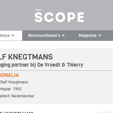
abase
Bestuursthema's
Magazine
LF KNEGTMANS
ging partner bij De Vroedt & Thierry
SONALIA
Ralf Knegtmans
tejaar:
1963
liteit:
Nederlandse