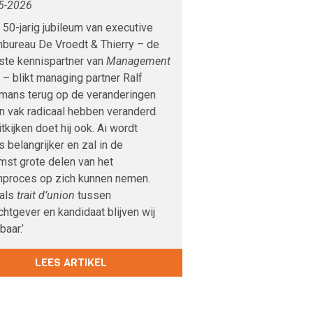
5-2026
t 50-jarig jubileum van executive
hbureau De Vroedt & Thierry – de
ste kennispartner van
Management
e
– blikt managing partner Ralf
mans terug op de veranderingen
jn vak radicaal hebben veranderd.
tkijken doet hij ook. Ai wordt
 belangrijker en zal in de
mst grote delen van het
hproces op zich kunnen nemen.
 als
trait d’union
tussen
htgever en kandidaat blijven wij
aar.’
LEES ARTIKEL