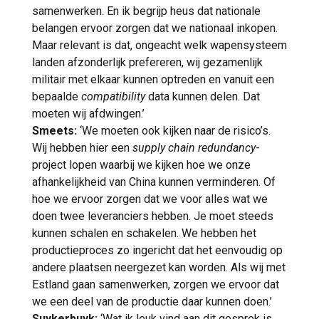
samenwerken. En ik begrijp heus dat nationale
belangen ervoor zorgen dat we nationaal inkopen.
Maar relevant is dat, ongeacht welk wapensysteem
landen afzonderlijk prefereren, wij gezamenlijk
militair met elkaar kunnen optreden en vanuit een
bepaalde
compatibility
data kunnen delen. Dat
moeten wij afdwingen.’
Smeets:
‘We moeten ook kijken naar de risico’s.
Wij hebben hier een
supply chain redundancy
-
project lopen waarbij we kijken hoe we onze
afhankelijkheid van China kunnen verminderen. Of
hoe we ervoor zorgen dat we voor alles wat we
doen twee leveranciers hebben. Je moet steeds
kunnen schalen en schakelen. We hebben het
productieproces zo ingericht dat het eenvoudig op
andere plaatsen neergezet kan worden. Als wij met
Estland gaan samenwerken, zorgen we ervoor dat
we een deel van de productie daar kunnen doen.’
Suykerbuyk:
‘Wat ik leuk vind aan dit gesprek is