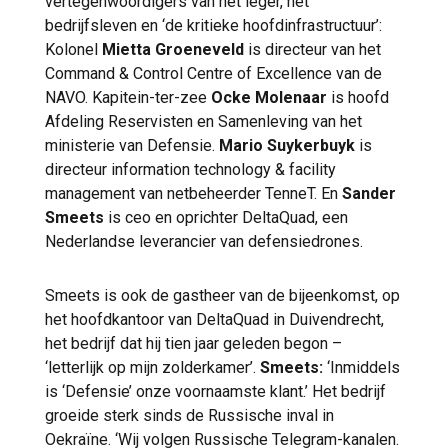
vertegenwoordigers van het leger, het
bedrijfsleven en ‘de kritieke hoofdinfrastructuur’:
Kolonel
Mietta Groeneveld
is directeur van het
Command & Control Centre of Excellence van de
NAVO. Kapitein-ter-zee
Ocke Molenaar
is hoofd
Afdeling Reservisten en Samenleving van het
ministerie van Defensie.
Mario Suykerbuyk
is
directeur information technology & facility
management van netbeheerder TenneT. En
Sander
Smeets
is ceo en oprichter DeltaQuad, een
Nederlandse leverancier van defensiedrones.
Smeets is ook de gastheer van de bijeenkomst, op
het hoofdkantoor van DeltaQuad in Duivendrecht,
het bedrijf dat hij tien jaar geleden begon –
‘letterlijk op mijn zolderkamer’.
Smeets:
‘Inmiddels
is ‘Defensie’ onze voornaamste klant.’ Het bedrijf
groeide sterk sinds de Russische inval in
Oekraïne. ‘Wij volgen Russische Telegram-kanalen.