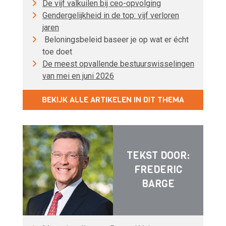
De vijf valkuilen bij ceo-opvolging
Gendergelijkheid in de top: vijf verloren
jaren
Beloningsbeleid baseer je op wat er écht
toe doet
De meest opvallende bestuurswisselingen
van mei en juni 2026
BEKIJK ALLE ARTIKELEN IN DIT THEMA
TEKST DOOR:
FREDERIC
BARGE