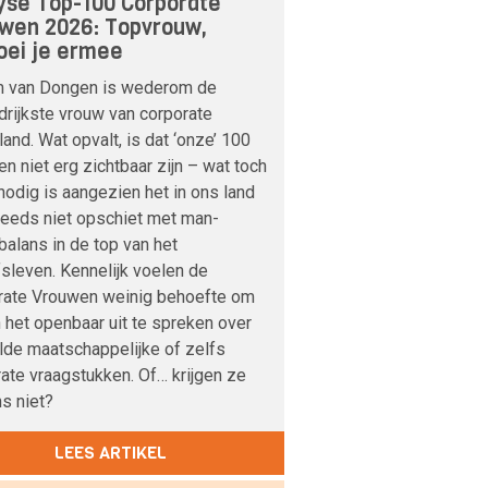
yse Top-100 Corporate
wen 2026: Topvrouw,
ei je ermee
m van Dongen is wederom de
drijkste vrouw van corporate
and. Wat opvalt, is dat ‘onze’ 100
n niet erg zichtbaar zijn – wat toch
odig is aangezien het in ons land
teeds niet opschiet met man-
alans in de top van het
fsleven. Kennelijk voelen de
rate Vrouwen weinig behoefte om
n het openbaar uit te spreken over
lde maatschappelijke of zelfs
ate vraagstukken. Of… krijgen ze
s niet?
LEES ARTIKEL