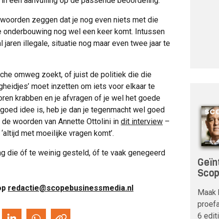
 in een aanvulling op de passende beoordeling.’
 woorden zeggen dat je nog even niets met die
 de onderbouwing nog wel een keer komt. Intussen
jaren illegale, situatie nog maar even twee jaar te
ische omweg zoekt, of juist de politiek die die
heidjes’ moet inzetten om iets voor elkaar te
 oren krabben en je afvragen of je wel het goede
n goed idee is, heb je dan je tegenmacht wel goed
n de woorden van Annette Ottolini in
dit interview
–
 ‘altijd met moeilijke vragen komt’.
g die óf te weinig gesteld, óf te vaak genegeerd
Geïn
Sco
 op
redactie@scopebusinessmedia.nl
Maak 
proefa
6 edit