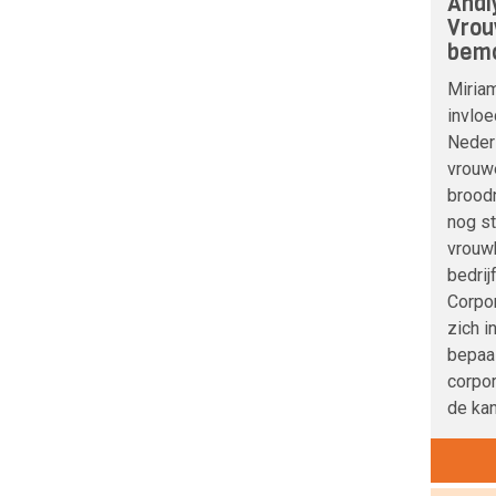
Anal
Vrou
bemo
Miria
invloe
Nederl
vrouwe
broodn
nog s
vrouwb
bedrij
Corpo
zich i
bepaa
corpor
de kan