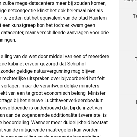
an zulke mega-datacenters meer bij zouden komen,
ge netcongestie klinkt het ook helemaal niet als
T
 te zetten dat het equivalent van de stad Haarlem
t een kunstgreep kon het toch: er kwam geen
datacenter, maar verschillende aanvragen voor drie
nningen.
zeiling van de wet door middel van een of meerdere
ire kabinet ervoor gezorgd dat Schiphol
r zonder geldige natuurvergunning mag blijven
 rechterlijke uitspraken over bijvoorbeeld het feit
t verlagen, maar de verantwoordelijke ministers
ekt van een te groot economisch belang. Minister
portage bij het nieuwe Luchthavenverkeersbesluit:
 onvoldoende is onderbouwd dat bij de inzet van
an aan de zogenoemde additionaliteitsvereiste, is
 beoordeling. Wanneer meer duidelijkheid bestaat
eit van de mitigerende maatregelen kan worden