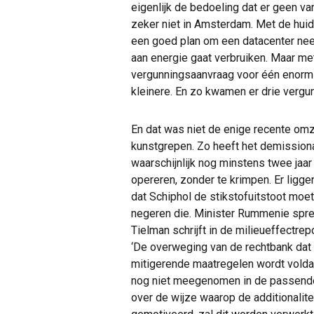
eigenlijk de bedoeling dat er geen v
zeker niet in Amsterdam. Met de huidi
een goed plan om een datacenter neer
aan energie gaat verbruiken. Maar me
vergunningsaanvraag voor één enorm 
kleinere. En zo kwamen er drie vergu
En dat was niet de enige recente om
kunstgrepen. Zo heeft het demissiona
waarschijnlijk nog minstens twee jaa
opereren, zonder te krimpen. Er liggen
dat Schiphol de stikstofuitstoot moe
negeren die. Minister Rummenie spre
Tielman schrijft in de milieueffectre
‘De overweging van de rechtbank dat
mitigerende maatregelen wordt volda
nog niet meegenomen in de passende
over de wijze waarop de additionalit