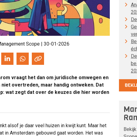
An
20
De
Gen
ve
Be
Management Scope
| 30-01-2026
éc
De
be
20
aarom vraagt het dan om juridische omwegen en
 niet overtreden, maar handig ontweken. Dat
BEKI
p: wat zegt dat over de keuzes die hier worden
Man
Ran
kt alsof je daar veel huizen in kwijt kunt. Maar het
Bekijk
dat in Amsterdam gebouwd gaat worden. Het was
Scope 