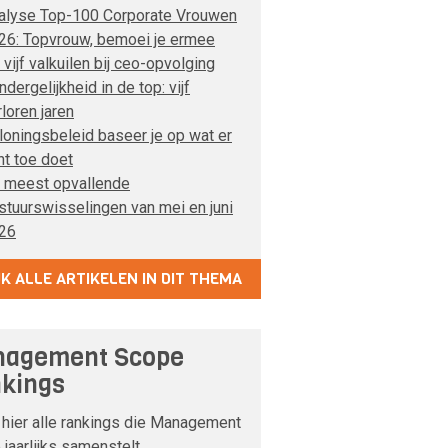
alyse Top-100 Corporate Vrouwen
26: Topvrouw, bemoei je ermee
 vijf valkuilen bij ceo-opvolging
dergelijkheid in de top: vijf
rloren jaren
loningsbeleid baseer je op wat er
ht toe doet
 meest opvallende
stuurswisselingen van mei en juni
26
JK ALLE ARTIKELEN IN DIT THEMA
agement Scope
kings
 hier alle rankings die Management
jaarlijks samenstelt.