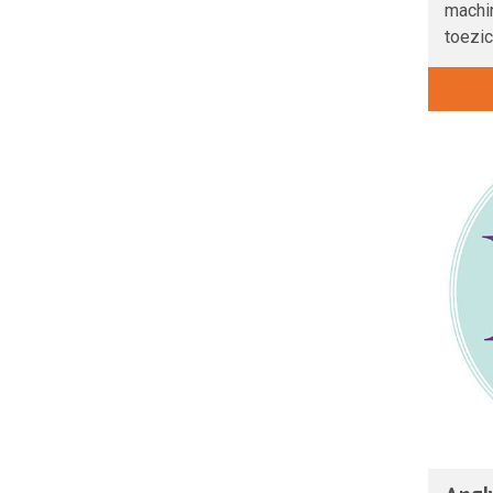
machi
toezic