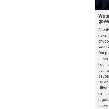
Waar
gove
Ai ont
riskan
onvoo
weet w
Dat pl
toezic
hoe ne
over 
gevolg
De opl
Hilde
niet i
regels
doord