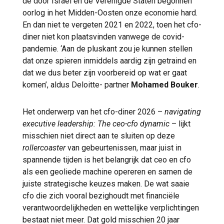
de door Israël en de Verenigde Staten begonnen
oorlog in het Midden-Oosten onze economie hard.
En dan niet te vergeten 2021 en 2022, toen het cfo-
diner niet kon plaatsvinden vanwege de covid-
pandemie. ‘Aan de pluskant zou je kunnen stellen
dat onze spieren inmiddels aardig zijn getraind en
dat we dus beter zijn voorbereid op wat er gaat
komen’, aldus Deloitte- partner
Mohamed Bouker
.
Het onderwerp van het cfo-diner 2026 –
navigating
executive leadership: The ceo-cfo dynamic
– lijkt
misschien niet direct aan te sluiten op deze
rollercoaster
van gebeurtenissen, maar juist in
spannende tijden is het belangrijk dat ceo en cfo
als een geoliede machine opereren en samen de
juiste strategische keuzes maken. De wat saaie
cfo die zich vooral bezighoudt met financiële
verantwoordelijkheden en wettelijke verplichtingen
bestaat niet meer. Dat gold misschien 20 jaar