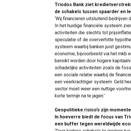
Triodos Bank ziet kredietverstrekki
de schakels tussen spaarder en le
‘Wij financieren uitsluitend bedrijve
In het huidige financiële systeem zie
activiteiten die slechts tot prijsinfl
speculatie of de oververhitte hypothe
systeem waarbij banken juist gestim
economie, bijvoorbeeld via het mkb e
bereikt worden door hogere kapitaalv
schadelijke activiteiten zoals de foss
een sociale relatie waarbij de financ
een veerkrachtiger systeem. Geld hee
sector moet weer een nuttige voortre
korte termijn na te jagen.’
Geopolitieke risico’s zijn momente
In hoeverre biedt de focus van T
een buffer tegen wereldwijde ec
‘Door kortere schakels te creëren tu