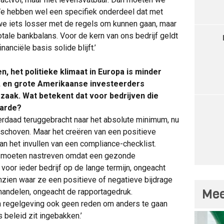
 We hebben wel een specifiek onderdeel dat met
we iets losser met de regels om kunnen gaan, maar
otale bankbalans. Voor de kern van ons bedrijf geldt
nanciële basis solide blijft.’
n, het politieke klimaat in Europa is minder
n, en grote Amerikaanse investeerders
zaak. Wat betekent dat voor bedrijven die
aarde?
rdaad teruggebracht naar het absolute minimum, nu
geschoven. Maar het creëren van een positieve
an het invullen van een compliance-checklist.
g moeten nastreven omdat een gezonde
oor ieder bedrijf op de lange termijn, ongeacht
nzien waar ze een positieve of negatieve bijdrage
Mee
handelen, ongeacht de rapportagedruk.
in regelgeving ook geen reden om anders te gaan
 beleid zit ingebakken.’