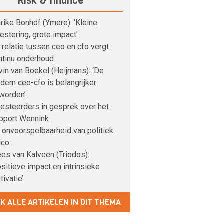
Risk & finance
rike Bonhof (Ymere): ‘Kleine
vestering, grote impact’
 relatie tussen ceo en cfo vergt
ntinu onderhoud
vin van Boekel (Heijmans): ‘De
ndem ceo-cfo is belangrijker
worden’
vesteerders in gesprek over het
pport Wennink
 onvoorspelbaarheid van politiek
ico
es van Kalveen (Triodos):
ositieve impact en intrinsieke
tivatie’
JK ALLE ARTIKELEN IN DIT THEMA