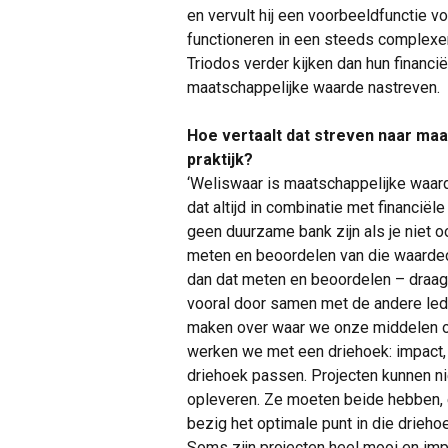
en vervult hij een voorbeeldfunctie vo
functioneren in een steeds complexe
Triodos verder kijken dan hun financi
maatschappelijke waarde nastreven.
Hoe vertaalt dat streven naar maa
praktijk?
‘Weliswaar is maatschappelijke waar
dat altijd in combinatie met financië
geen duurzame bank zijn als je niet oo
meten en beoordelen van die waardecr
dan dat meten en beoordelen – draag i
vooral door samen met de andere led
maken over waar we onze middelen op
werken we met een driehoek: impact, r
driehoek passen. Projecten kunnen nie
opleveren. Ze moeten beide hebben, é
bezig het optimale punt in die driehoek
Soms zijn projecten heel mooi en imp