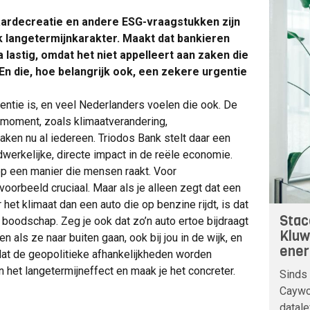
ardecreatie en andere ESG-vraagstukken zijn
 langetermijnkarakter. Maakt dat bankieren
lastig, omdat het niet appelleert aan zaken die
En die, hoe belangrijk ook, een zekere urgentie
gentie is, en veel Nederlanders voelen die ook. De
 moment, zoals klimaatverandering,
 raken nu al iedereen. Triodos Bank stelt daar een
werkelijke, directe impact in de reële economie.
op een manier die mensen raakt. Voor
jvoorbeeld cruciaal. Maar als je alleen zegt dat een
 het klimaat dan een auto die op benzine rijdt, is dat
Stac
boodschap. Zeg je ook dat zo’n auto ertoe bijdraagt
Kluw
 als ze naar buiten gaan, ook bij jou in de wijk, en
ener
n dat de geopolitieke afhankelijkheden worden
n het langetermijneffect en maak je het concreter.
Sinds 
Caywoo
datale