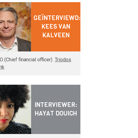
GEÏNTERVIEWD:
KEES VAN
KALVEEN
O (Chief financial officer)
Triodos
nk
INTERVIEWER:
HAYAT DOUICH