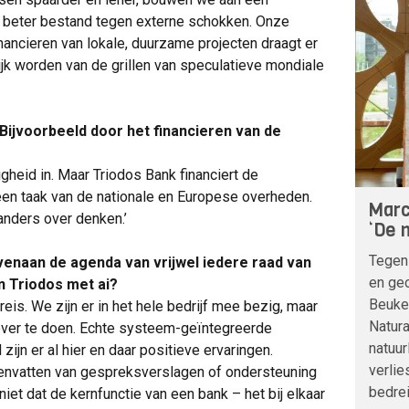
en beter bestand tegen externe schokken. Onze
nancieren van lokale, duurzame projecten draagt er
ijk worden van de grillen van speculatieve mondiale
 Bijvoorbeeld door het financieren van de
ligheid in. Maar Triodos Bank financiert de
 een taak van de nationale en Europese overheden.
Marc
anders over denken.’
‘De n
Tegen
ovenaan de agenda van vrijwel iedere raad van
en geo
n Triodos met ai?
Beuke
eis. We zijn er in het hele bedrijf mee bezig, maar
Natura
 over te doen. Echte systeem-geïntegreerde
natuur
zijn er al hier en daar positieve ervaringen.
verlie
menvatten van gespreksverslagen of ondersteuning
bedre
niet dat de kernfunctie van een bank – het bij elkaar