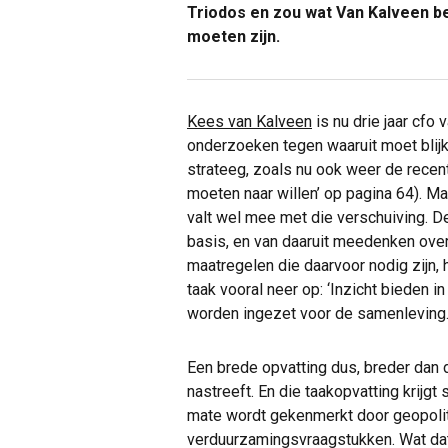
Triodos en zou wat Van Kalveen bet
moeten zijn.
Kees van Kalveen
is nu drie jaar cfo 
onderzoeken tegen waaruit moet blijk
strateeg, zoals nu ook weer de recent
moeten naar willen’ op pagina 64). Maa
valt wel mee met die verschuiving. De 
basis, en van daaruit meedenken ove
maatregelen die daarvoor nodig zijn, 
taak vooral neer op: ‘Inzicht bieden 
worden ingezet voor de samenleving
Een brede opvatting dus, breder dan d
nastreeft. En die taakopvatting krijg
mate wordt gekenmerkt door geopolit
verduurzamingsvraagstukken. Wat dat 