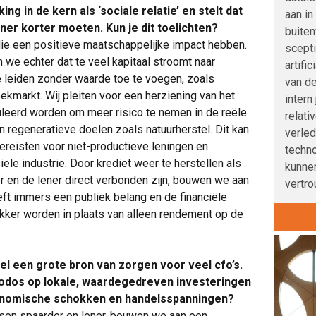
ng in de kern als ‘sociale relatie’ en stelt dat
aan in
ner korter moeten. Kun je dit toelichten?
buite
n die een positieve maatschappelijke impact hebben.
scepti
n we echter dat te veel kapitaal stroomt naar
artifi
atie leiden zonder waarde toe te voegen, zoals
van de
ekmarkt. Wij pleiten voor een herziening van het
intern
uleerd worden om meer risico te nemen in de reële
relati
n regeneratieve doelen zoals natuurherstel. Dit kan
verle
ereisten voor niet-productieve leningen en
techno
iele industrie. Door krediet weer te herstellen als
kunnen
ier en de lener direct verbonden zijn, bouwen we aan
vertro
ft immers een publiek belang en de financiële
kker worden in plaats van alleen rendement op de
el een grote bron van zorgen voor veel cfo’s.
riodos op lokale, waardegedreven investeringen
onomische schokken en handelsspanningen?
ssen spaarder en lener, bouwen we aan een