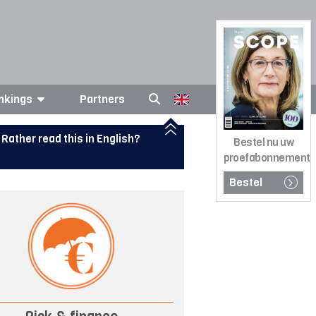
nkings
Partners
Rather read this in English?
Bestel nu uw
proefabonnement
Bestel