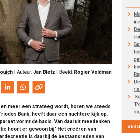
Ma
in
De
co
Ga
ta
ge
In
ouich
| Auteur:
Jan Bletz
| Beeld:
Rogier Veldman
Ra
De
ris
Ke
‘P
er en meer een strateeg wordt, horen we steeds
mo
riodos Bank, heeft daar een nuchtere kijk op.
 apparaat vormt de basis. Van daaruit meedenken
BEKI
ie hoort er gewoon bij.’ Het creëren van
ardecreatie is daarbij de bestaansreden van