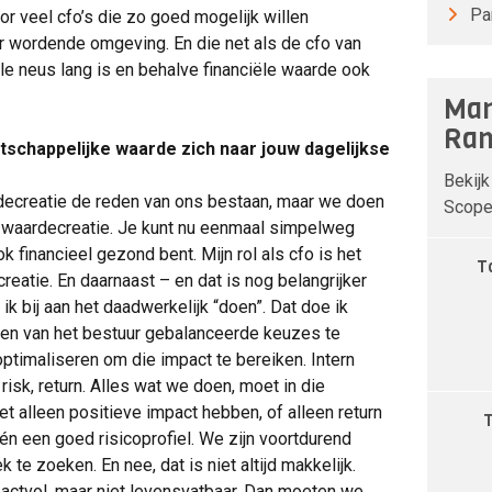
Pa
or veel cfo’s die zo goed mogelijk willen
r wordende omgeving. En die net als de cfo van
ële neus lang is en behalve financiële waarde ook
Man
Ran
tschappelijke waarde zich naar jouw dagelijkse
Bekijk
decreatie de reden van ons bestaan, maar we doen
Scope 
le waardecreatie. Je kunt nu eenmaal simpelweg
k financieel gezond bent. Mijn rol als cfo is het
T
eatie. En daarnaast – en dat is nog belangrijker
k bij aan het daadwerkelijk “doen”. Dat doe ik
en van het bestuur gebalanceerde keuzes te
timaliseren om die impact te bereiken. Intern
isk, return. Alles wat we doen, moet in die
t alleen positieve impact hebben, of alleen return
n een goed risicoprofiel. We zijn voortdurend
 te zoeken. En nee, dat is niet altijd makkelijk.
actvol, maar niet levensvatbaar. Dan moeten we