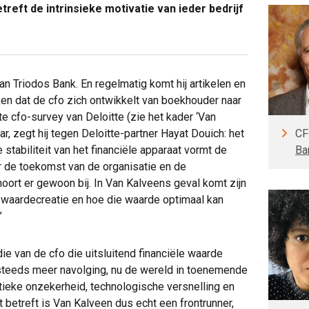
reft de intrinsieke motivatie van ieder bedrijf
van Triodos Bank. En regelmatig komt hij artikelen en
en dat de cfo zich ontwikkelt van boekhouder naar
e cfo-survey van Deloitte (zie het kader ‘Van
CF
r, zegt hij tegen Deloitte-partner Hayat Douich: het
Ba
stabiliteit van het financiële apparaat vormt de
r de toekomst van de organisatie en de
hoort er gewoon bij. In Van Kalveens geval komt zijn
in waardecreatie en hoe die waarde optimaal kan
.’
ie van de cfo die uitsluitend financiële waarde
t steeds meer navolging, nu de wereld in toenemende
ieke onzekerheid, technologische versnelling en
betreft is Van Kalveen dus echt een frontrunner,