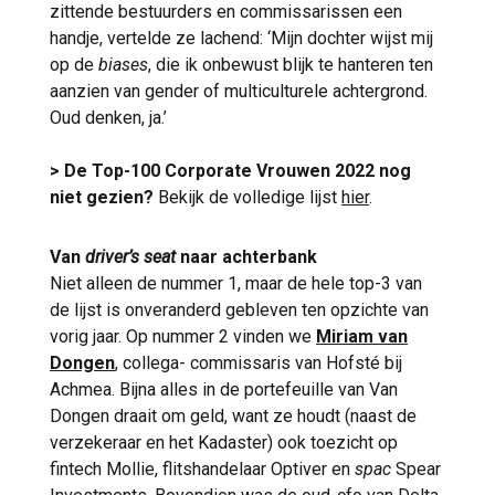
zittende bestuurders en commissarissen een
handje, vertelde ze lachend: ‘Mijn dochter wijst mij
op de
biases
, die ik onbewust blijk te hanteren ten
aanzien van gender of multiculturele achtergrond.
Oud denken, ja.’
> De Top-100 Corporate Vrouwen 2022 nog
niet gezien?
Bekijk de volledige lijst
hier
.
Van
driver’s seat
naar achterbank
Niet alleen de nummer 1, maar de hele top-3 van
de lijst is onveranderd gebleven ten opzichte van
vorig jaar. Op nummer 2 vinden we
Miriam van
Dongen
, collega- commissaris van Hofsté bij
Achmea. Bijna alles in de portefeuille van Van
Dongen draait om geld, want ze houdt (naast de
verzekeraar en het Kadaster) ook toezicht op
fintech Mollie, flitshandelaar Optiver en
spac
Spear