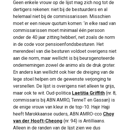
Geen enkele vrouw op de lijst mag zich nog tot de
dertigers rekenen: niet bij de bestuurders en al
helemaal niet bij de commissarissen. Misschien
moet er een nieuw quotum komen: ‘in elke raad van
commissarissen moet minimaal één persoon
onder de 40 jaar zitting hebben’, net zoals de norm
in de code voor pensioenfondsbesturen. Het
merendeel van die besturen voldoet overigens niet
aan die norm, maar wellicht is bij beursgenoteerde
ondernemingen zowel de animo als de druk groter.
En anders kan wellicht ook hier de dreiging van de
lege stoel helpen om de gewenste verjonging te
versnellen. De lijst is overigens niet alleen te grijs,
maar ook te wit. Oud-politica
Laetitia Griffith
(nr. 8,
commissaris bij ABN AMRO, TenneT en Gassan) is
de enige vrouw van kleur in de top-10. Hajir Hajji
heeft Marokkaanse ouders, ABN AMRO-cco
Choy
van der Hooft-Cheong
(nr. 94) is Antilliaans.
Alleen in de randen van de lijst zien we dus