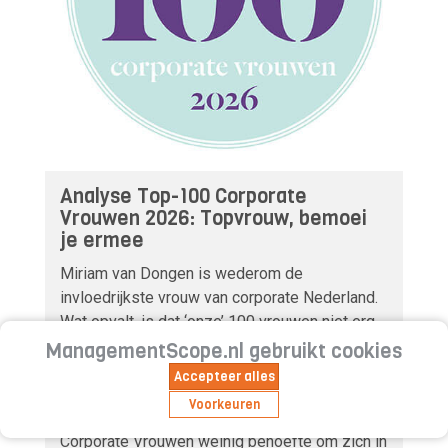
Analyse Top-100 Corporate
Vrouwen 2026: Topvrouw, bemoei
je ermee
Miriam van Dongen is wederom de
invloedrijkste vrouw van corporate Nederland.
Wat opvalt, is dat ‘onze’ 100 vrouwen niet erg
zichtbaar zijn – wat toch broodnodig is
ManagementScope.nl gebruikt cookies
aangezien het in ons land nog steeds niet
Accepteer alles
opschiet met man-vrouwbalans in de top van
Voorkeuren
het bedrijfsleven. Kennelijk voelen de
Corporate Vrouwen weinig behoefte om zich in