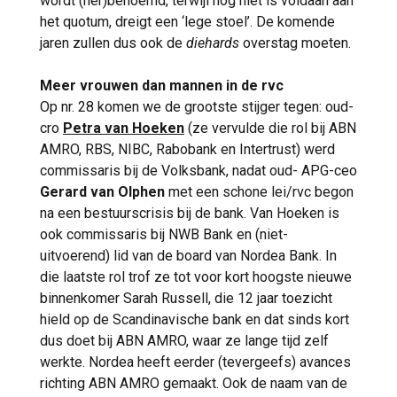
wordt (her)benoemd, terwijl nog niet is voldaan aan
het quotum, dreigt een ‘lege stoel’. De komende
jaren zullen dus ook de
diehards
overstag moeten.
Meer vrouwen dan mannen in de rvc
Op nr. 28 komen we de grootste stijger tegen: oud-
cro
Petra van Hoeken
(ze vervulde die rol bij ABN
AMRO, RBS, NIBC, Rabobank en Intertrust) werd
commissaris bij de Volksbank, nadat oud- APG-ceo
Gerard van Olphen
met een schone lei/rvc begon
na een bestuurscrisis bij de bank. Van Hoeken is
ook commissaris bij NWB Bank en (niet-
uitvoerend) lid van de board van Nordea Bank. In
die laatste rol trof ze tot voor kort hoogste nieuwe
binnenkomer Sarah Russell, die 12 jaar toezicht
hield op de Scandinavische bank en dat sinds kort
dus doet bij ABN AMRO, waar ze lange tijd zelf
werkte. Nordea heeft eerder (tevergeefs) avances
richting ABN AMRO gemaakt. Ook de naam van de