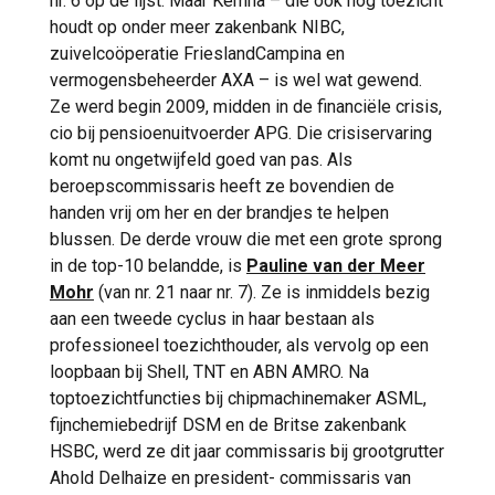
nr. 6 op de lijst. Maar Kemna – die ook nog toezicht
houdt op onder meer zakenbank NIBC,
zuivelcoöperatie FrieslandCampina en
vermogensbeheerder AXA – is wel wat gewend.
Ze werd begin 2009, midden in de financiële crisis,
cio bij pensioenuitvoerder APG. Die crisiservaring
komt nu ongetwijfeld goed van pas. Als
beroepscommissaris heeft ze bovendien de
handen vrij om her en der brandjes te helpen
blussen. De derde vrouw die met een grote sprong
in de top-10 belandde, is
Pauline van der Meer
Mohr
(van nr. 21 naar nr. 7). Ze is inmiddels bezig
aan een tweede cyclus in haar bestaan als
professioneel toezichthouder, als vervolg op een
loopbaan bij Shell, TNT en ABN AMRO. Na
toptoezichtfuncties bij chipmachinemaker ASML,
fijnchemiebedrijf DSM en de Britse zakenbank
HSBC, werd ze dit jaar commissaris bij grootgrutter
Ahold Delhaize en president- commissaris van