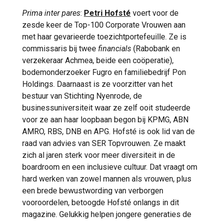
Prima inter pares
:
Petri Hofsté
voert voor de
zesde keer de Top-100 Corporate Vrouwen aan
met haar gevarieerde toezichtportefeuille. Ze is
commissaris bij twee
financials
(Rabobank en
verzekeraar Achmea, beide een coöperatie),
bodemonderzoeker Fugro en familiebedrijf Pon
Holdings. Daarnaast is ze voorzitter van het
bestuur van Stichting Nyenrode, de
businessuniversiteit waar ze zelf ooit studeerde
voor ze aan haar loopbaan begon bij KPMG, ABN
AMRO, RBS, DNB en APG. Hofsté is ook lid van de
raad van advies van SER Topvrouwen. Ze maakt
zich al jaren sterk voor meer diversiteit in de
boardroom en een inclusieve cultuur. Dat vraagt om
hard werken van zowel mannen als vrouwen, plus
een brede bewustwording van verborgen
vooroordelen, betoogde Hofsté onlangs in dit
magazine. Gelukkig helpen jongere generaties de