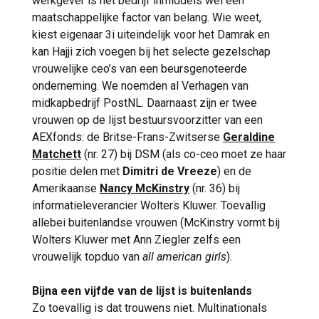
werkgever is het bedrijf inmiddels wel een
maatschappelijke factor van belang. Wie weet,
kiest eigenaar 3i uiteindelijk voor het Damrak en
kan Hajji zich voegen bij het selecte gezelschap
vrouwelijke ceo’s van een beursgenoteerde
onderneming. We noemden al Verhagen van
midkapbedrijf PostNL. Daarnaast zijn er twee
vrouwen op de lijst bestuursvoorzitter van een
AEXfonds: de Britse-Frans-Zwitserse
Geraldine
Matchett
(nr. 27) bij DSM (als co-ceo moet ze haar
positie delen met
Dimitri de Vreeze
) en de
Amerikaanse
Nancy McKinstry
(nr. 36) bij
informatieleverancier Wolters Kluwer. Toevallig
allebei buitenlandse vrouwen (McKinstry vormt bij
Wolters Kluwer met Ann Ziegler zelfs een
vrouwelijk topduo van
all american girls
).
Bijna een vijfde van de lijst is buitenlands
Zo toevallig is dat trouwens niet. Multinationals