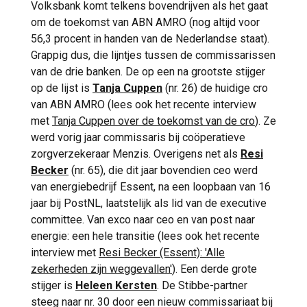
Volksbank komt telkens bovendrijven als het gaat
om de toekomst van ABN AMRO (nog altijd voor
56,3 procent in handen van de Nederlandse staat).
Grappig dus, die lijntjes tussen de commissarissen
van de drie banken. De op een na grootste stijger
op de lijst is
Tanja Cuppen
(nr. 26) de huidige cro
van ABN AMRO (lees ook het recente interview
met
Tanja Cuppen over de toekomst van de cro
). Ze
werd vorig jaar commissaris bij coöperatieve
zorgverzekeraar Menzis. Overigens net als
Resi
Becker
(nr. 65), die dit jaar bovendien ceo werd
van energiebedrijf Essent, na een loopbaan van 16
jaar bij PostNL, laatstelijk als lid van de executive
committee. Van exco naar ceo en van post naar
energie: een hele transitie (lees ook het recente
interview met
Resi Becker (Essent): 'Alle
zekerheden zijn weggevallen'
). Een derde grote
stijger is
Heleen Kersten
. De Stibbe-partner
steeg naar nr. 30 door een nieuw commissariaat bij