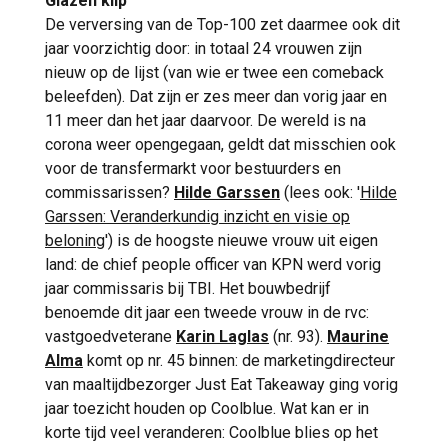
Glazen klip
De verversing van de Top-100 zet daarmee ook dit
jaar voorzichtig door: in totaal 24 vrouwen zijn
nieuw op de lijst (van wie er twee een comeback
beleefden). Dat zijn er zes meer dan vorig jaar en
11 meer dan het jaar daarvoor. De wereld is na
corona weer opengegaan, geldt dat misschien ook
voor de transfermarkt voor bestuurders en
commissarissen?
Hilde Garssen
(lees ook: '
Hilde
Garssen: Veranderkundig inzicht en visie op
beloning
') is de hoogste nieuwe vrouw uit eigen
land: de chief people officer van KPN werd vorig
jaar commissaris bij TBI. Het bouwbedrijf
benoemde dit jaar een tweede vrouw in de rvc:
vastgoedveterane
Karin Laglas
(nr. 93).
Maurine
Alma
komt op nr. 45 binnen: de marketingdirecteur
van maaltijdbezorger Just Eat Takeaway ging vorig
jaar toezicht houden op Coolblue. Wat kan er in
korte tijd veel veranderen: Coolblue blies op het