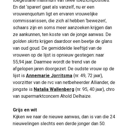
toegestane maximum van twee toezichtposities.
En dat ‘sparen’ gaat als vanzelf, nu er een
vrouwenquotum ligt en ervaren vrouwelijke
commissarissen, die zich al hebben ‘bewezen’,
schaars zijn en soms meer aanzoeken krijgen dan
ze aankunnen, ten koste van de jonge aanwas. De
golden skirts
krijgen daardoor een beetje de glans
van oud goud. De gemiddelde leeftijd van de
vrouwen op de lijst is opnieuw gestegen: naar
55,94 jaar. Daarmee wordt de trend van de
afgelopen jaren doorgezet. De oudste vrouw op de
lijst is
Annemarie Jorritsma
(nr. 49, 72 jaar),
voorzitter van de rvc van netbeheerder Alliander, de
jongste is
Natalia Wallenberg
(nr. 95, 40 jaar), chro
van supermarktconcern Ahold Delhaize.
Grijs en wit
Kijken we naar de nieuwe aanwas, dan is van die 24
nieuwelingen slechts een derde jonger dan 50.