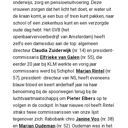
onderwijs, zorg en pensioenuitvoering. Deze
vrouwen zorgen dat het licht het doet, er water uit
de kraan komt, je een bus of trein kunt pakken, naar
school of een ziekenhuis kunt en een verzorgde
oude dag hebt. Het GVB (het
openbaarvervoerbedrijf van Amsterdam) heeft
zelfs een damesduo aan de top: algemeen
directeur
Claudia Zuiderwijk
(nr. 14) en president-
commissaris
Elfrieke van Galen
(nr. 55), die
eerder 20 jaar bij KLM werkte en vorig jaar
commissaris werd bij Schiphol.
Marjan Rintel
(nr.
57), president- directeur van NS, heeft eveneens
blauw bloed en keert anderhalf jaar na haar
benoeming bij de spoorwegen terug bij de
luchtvaartmaatschappij om
Pieter Elbers
op te
volgen in de cockpit. In haar nieuwe rol heeft Rintel
straks twee commissarissen van onze lijst
tegenover zich: Rabobank-chro
Janine Vos
(nr. 38)
en
Marjan Oudeman
(nr. 52). Oudeman was in het