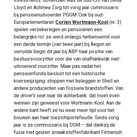
Investments. Bovendien was de oud-cfo van Delta
Lloyd en Achmea Zorg tot vorig jaar commissaris
bij pensioenuitvoerder PGGM. Ook bij oud-
Europarlementariër
Corien Wortmann-Kool
(nr. 3)
spelen verzekeringen en pensioenen een
belangrijke rol: ze werd onlangs herbenoemd voor
een derde termijn (van twee jaar) bij Aegon en
verruilde begin dit jaar bij ABP haar positie van
bestuursvoorzitter voor die van onafhankelijk niet-
uitvoerend voorzitter. Maar pas nadat het
pensioenfonds besloot tot een historische
koerswijziging: stoppen met beleggen in Shell en
andere producenten van fossiele brandstoffen. Van
de
driver’s seat
naar de achterbank: dat moet even
wennen zijn geweest voor Wortmann-Kool. Aan de
andere kant heeft ze nu weer meer tijd voor het
bouwen aan haar toezichtportefeuille. Sinds vorig
jaar is ze commissaris bij DSM – dat dankzij de
fusie met geuren smaakstoffenfabrikant Firmenich