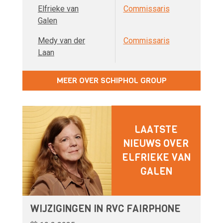
Elfrieke van
Commissaris
Galen
Medy van der
Commissaris
Laan
MEER OVER SCHIPHOL GROUP
LAATSTE
NIEUWS OVER
ELFRIEKE VAN
GALEN
WIJZIGINGEN IN RVC FAIRPHONE