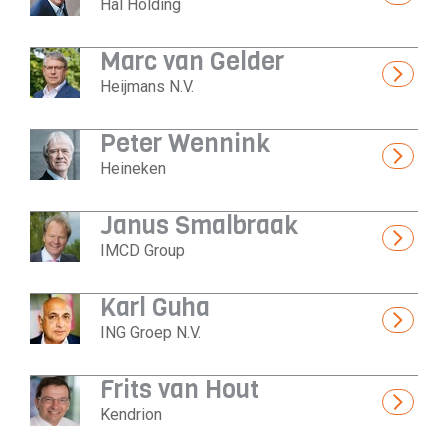
Hal Holding
Marc van Gelder
Heijmans N.V.
Peter Wennink
Heineken
Janus Smalbraak
IMCD Group
Karl Guha
ING Groep N.V.
Frits van Hout
Kendrion