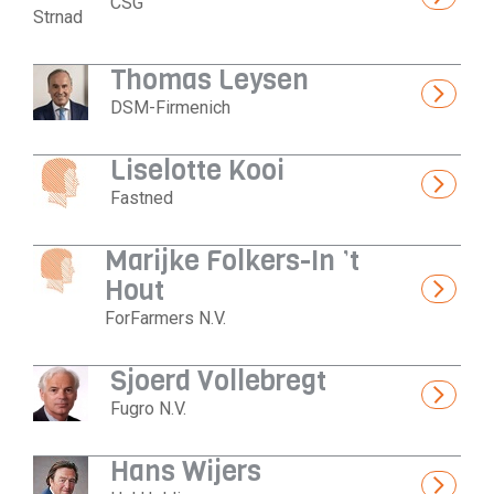
CSG
Thomas Leysen
DSM-Firmenich
Liselotte Kooi
Fastned
Marijke Folkers-In ’t
Hout
ForFarmers N.V.
Sjoerd Vollebregt
Fugro N.V.
Hans Wijers