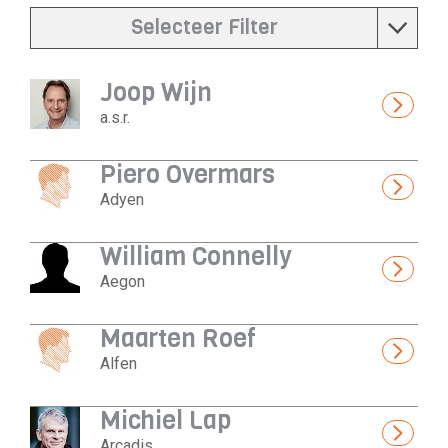
Selecteer Filter
Joop Wijn
a.s.r.
Piero Overmars
Adyen
William Connelly
Aegon
Maarten Roef
Alfen
Michiel Lap
Arcadis