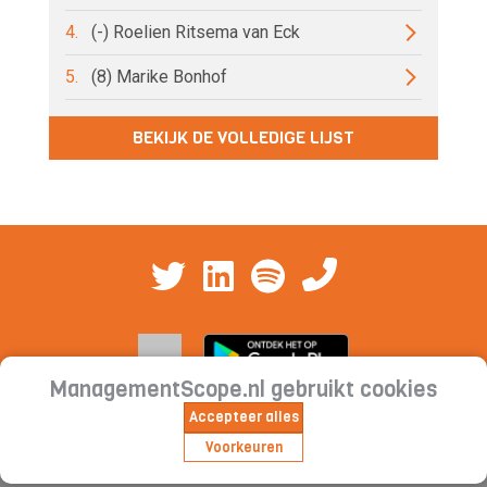
4.
(-) Roelien Ritsema van Eck
5.
(8) Marike Bonhof
BEKIJK DE VOLLEDIGE LIJST
ManagementScope.nl gebruikt cookies
Accepteer alles
Contact
|
Cookieverklaring | Privacyverklaring |
Voorkeuren
Abonnementsvoorwaarden