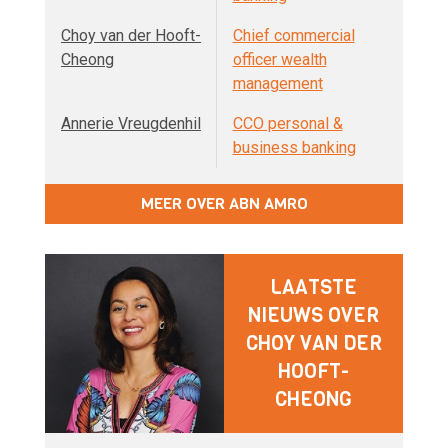
Choy van der Hooft-
Chief commercial
Cheong
officer wealth
management
Annerie Vreugdenhil
CCO personal &
business banking
MEER OVER ABN AMRO
LAATSTE
NIEUWS OVER
CHOY VAN DER
HOOFT-
CHEONG