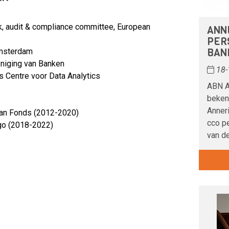
sk, audit & compliance committee, European
ANN
PER
BAN
Amsterdam
eniging van Banken
18-
s Centre voor Data Analytics
ABN A
beken
Anner
iaan Fonds (2012-2020)
cco p
go (2018-2022)
van d