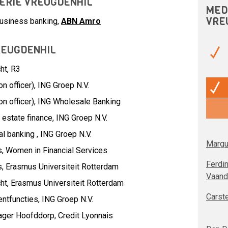
NERIE VREUGDENHIL
MED
VRE
usiness banking,
ABN Amro
REUGDENHIL
ht,
R3
n officer),
ING Groep N.V.
n officer),
ING Wholesale Banking
 estate finance,
ING Groep N.V.
l banking ,
ING Groep N.V.
Margu
s,
Women in Financial Services
Ferdi
s,
Erasmus Universiteit Rotterdam
Vaand
ht,
Erasmus Universiteit Rotterdam
Carste
ntfuncties,
ING Groep N.V.
ager Hoofddorp,
Credit Lyonnais