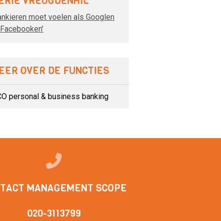
ERIE VREUGDENHIL
ankieren moet voelen als Googlen
 Facebooken'
EER OVER DE FUNCTIES
O personal & business banking
TACT MANAGEMENT SCOPE
020-3113799