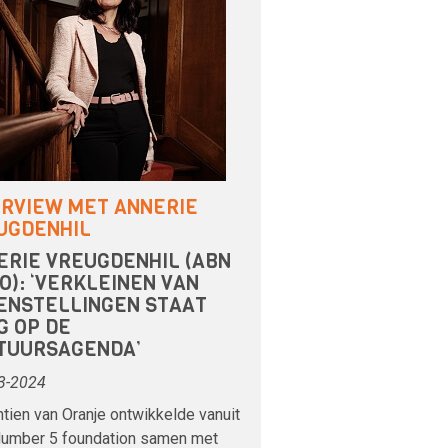
ERVIEW MET ANNERIE
UGDENHIL
ERIE VREUGDENHIL (ABN
O): ‘VERKLEINEN VAN
ENSTELLINGEN STAAT
G OP DE
TUURSAGENDA’
3-2024
tien van Oranje ontwikkelde vanuit
Number 5 foundation samen met