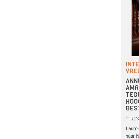
INT
VRE
ANN
AMR
TEG
HOO
BES
12-
Lauren
haar 