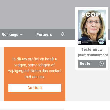
Rankings
Partners
Bestel nu uw
proefabonnement
Is dit uw profiel en heeft u
Bestel
vragen, opmerkingen of
wijzigingen? Neem dan contact
met ons op.
Contact