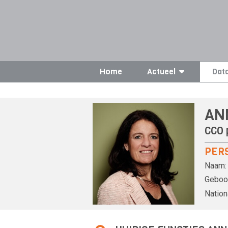
Home
Actueel
Dat
AN
CCO 
PER
Naam:
Geboor
Nationa