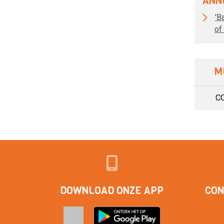
ANN
'B
of
M
CC
DOWNLOAD ONZE APP
CON