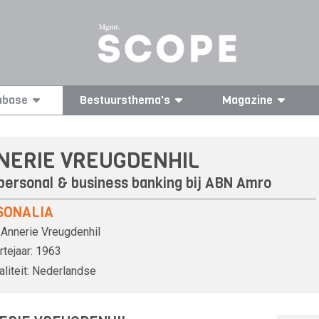
abase
Bestuursthema's
Magazine
NERIE VREUGDENHIL
personal & business banking bij
ABN Amro
SONALIA
Annerie Vreugdenhil
tejaar:
1963
liteit:
Nederlandse