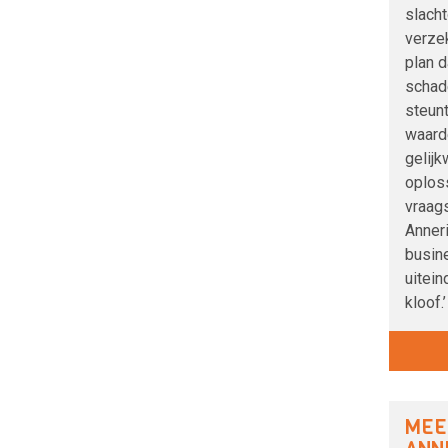
slacht
verzek
plan d
schad
steunt
waard
gelij
oplos
vraag
Anner
busine
uitein
kloof.’
MEE