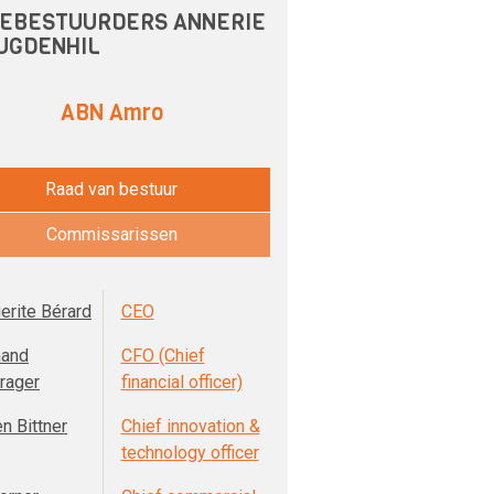
EBESTUURDERS ANNERIE
UGDENHIL
ABN Amro
Raad van bestuur
Commissarissen
erite Bérard
CEO
nand
CFO (Chief
rager
financial officer)
n Bittner
Chief innovation &
technology officer