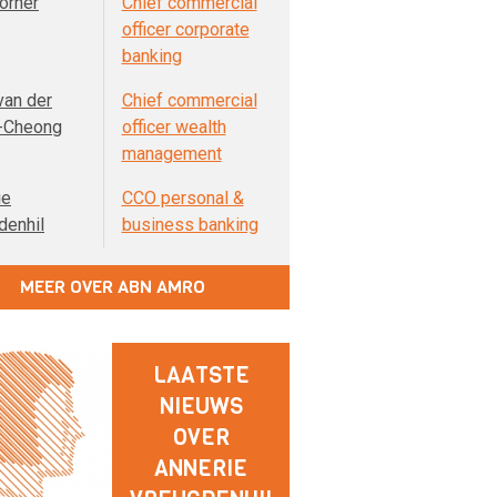
orner
Chief commercial
officer corporate
banking
van der
Chief commercial
-Cheong
officer wealth
management
ie
CCO personal &
denhil
business banking
MEER OVER ABN AMRO
LAATSTE
NIEUWS
OVER
ANNERIE