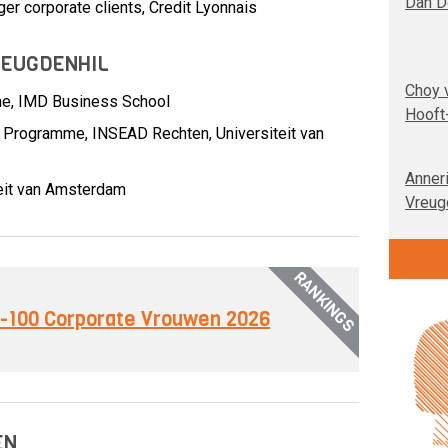
Dan D
er corporate clients,
Credit Lyonnais
REUGDENHIL
Choy 
e, IMD Business School
Hooft
g Programme, INSEAD Rechten, Universiteit van
Anner
teit van Amsterdam
Vreug
RANKINGS
op-100 Corporate Vrouwen 2026
EN