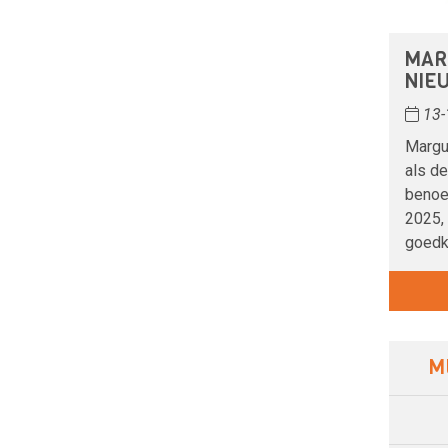
MAR
NIE
13-
Margu
als d
benoe
2025,
goedk
M