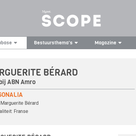
abase
Bestuursthema's
Magazine
RGUERITE BÉRARD
bij
ABN Amro
SONALIA
Marguerite Bérard
liteit:
Franse