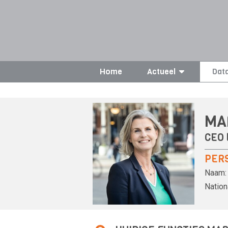
Home
Actueel
Dat
MA
CEO 
PER
Naam:
Nationa