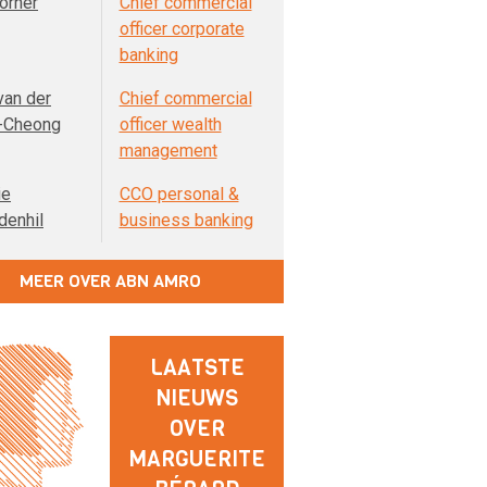
orner
Chief commercial
officer corporate
banking
van der
Chief commercial
-Cheong
officer wealth
management
ie
CCO personal &
denhil
business banking
MEER OVER ABN AMRO
LAATSTE
NIEUWS
OVER
MARGUERITE