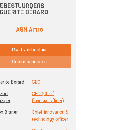
EBESTUURDERS
GUERITE BÉRARD
ABN Amro
Raad van bestuur
Commissarissen
erite Bérard
CEO
nand
CFO (Chief
rager
financial officer)
n Bittner
Chief innovation &
technology officer