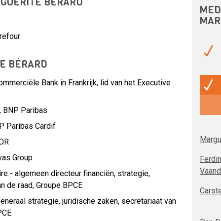
RGUERITE BÉRARD
MED
MAR
refour
E BÉRARD
mmerciële Bank in Frankrijk, lid van het Executive
,
BNP Paribas
 Paribas Cardif
Margu
OR
vas Group
Ferdi
Vaand
re - algemeen directeur financiën, strategie,
an de raad,
Groupe BPCE
Carste
neraal strategie, juridische zaken, secretariaat van
PCE