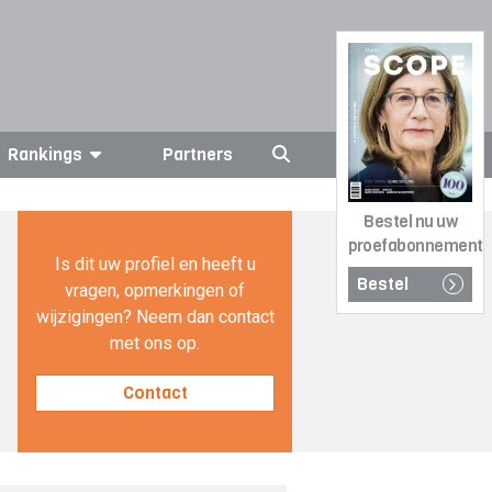
Rankings
Partners
Bestel nu uw
proefabonnement
Is dit uw profiel en heeft u
Bestel
vragen, opmerkingen of
wijzigingen? Neem dan contact
met ons op.
Contact