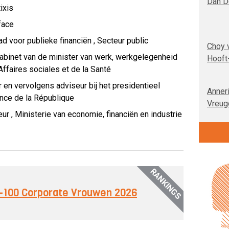
Dan D
ixis
face
d voor publieke financiën ,
Secteur public
Choy 
kabinet van de minister van werk, werkgelegenheid
Hooft
ffaires sociales et de la Santé
en vervolgens adviseur bij het presidentieel
Anner
nce de la République
Vreug
eur ,
Ministerie van economie, financiën en industrie
RANKINGS
op-100 Corporate Vrouwen 2026