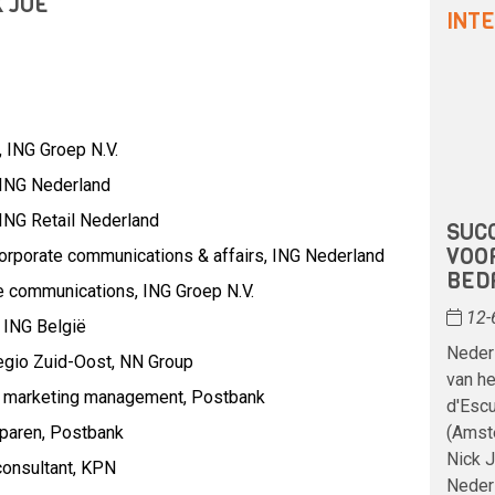
K JUE
INT
,
ING Groep N.V.
ING Nederland
ING Retail Nederland
SUC
VOO
orporate communications & affairs,
ING Nederland
BED
te communications,
ING Groep N.V.
12-
,
ING België
Nederl
egio Zuid-Oost,
NN Group
van h
p marketing management,
Postbank
d'Escu
paren,
Postbank
(Amste
Nick J
onsultant,
KPN
Nederl