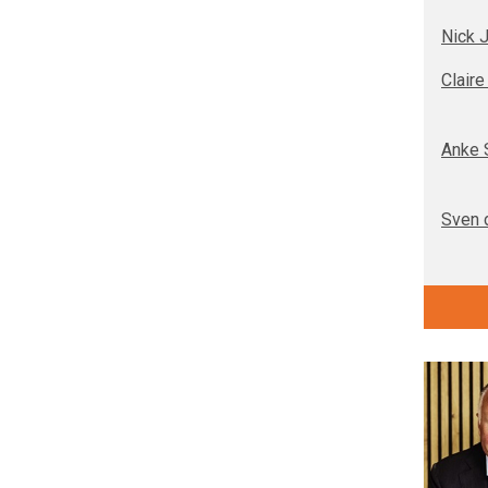
Nick 
Clair
Anke 
Sven 