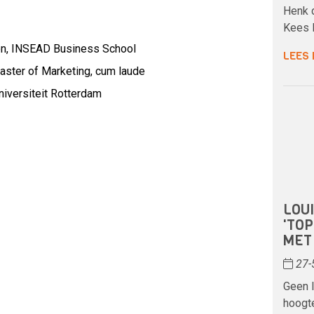
Henk 
Kees R
on, INSEAD Business School
LEES
Master of Marketing, cum laude
niversiteit Rotterdam
LOUI
'TO
MET
27-
Geen l
hoogt