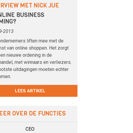
ERVIEW MET NICK JUE
NLINE BUSINESS
MING?
9-2013
ondernemers liften mee met de
st van online shoppen. Het zorgt
een nieuwe ordening in de
handel, met winnaars en verliezers.
ootste uitdagingen moeten echter
omen.
LEES ARTIKEL
EER OVER DE FUNCTIES
CEO