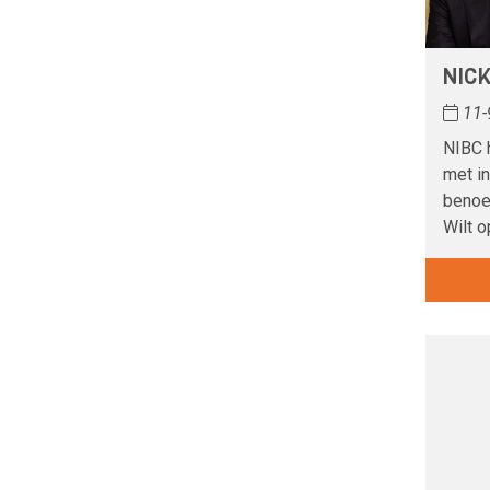
NICK
11-
NIBC 
met in
benoe
Wilt o