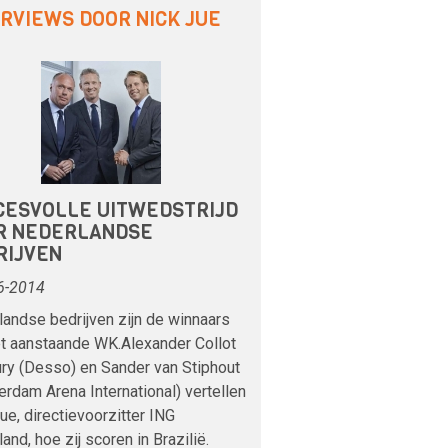
ERVIEWS DOOR NICK JUE
CESVOLLE UITWEDSTRIJD
R NEDERLANDSE
RIJVEN
6-2014
andse bedrijven zijn de winnaars
et aanstaande WK.Alexander Collot
ry (Desso) en Sander van Stiphout
rdam Arena International) vertellen
ue, directievoorzitter ING
and, hoe zij scoren in Brazilië.