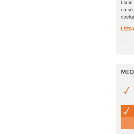
Louis
omschri
doelge
LEES
MED