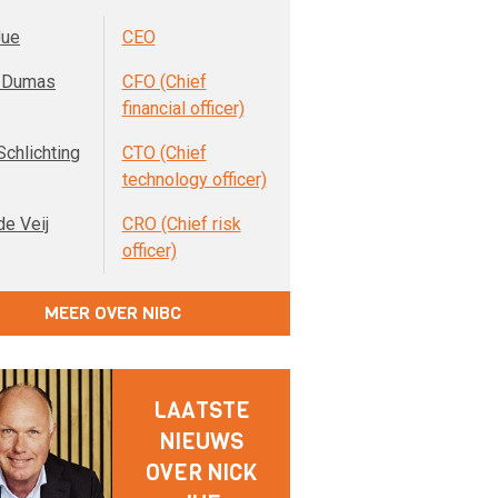
Jue
CEO
e Dumas
CFO (Chief
financial officer)
Schlichting
CTO (Chief
technology officer)
de Veij
CRO (Chief risk
officer)
MEER OVER NIBC
LAATSTE
NIEUWS
OVER NICK