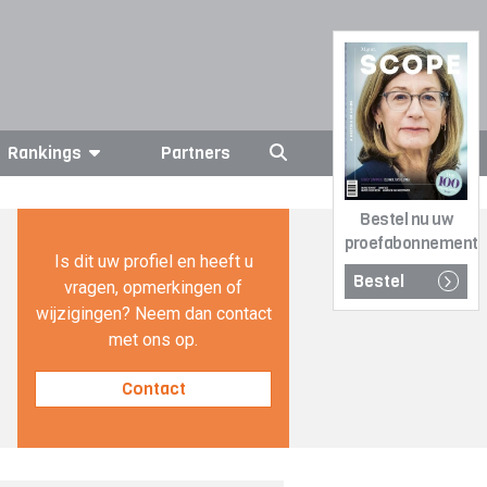
Rankings
Partners
Bestel nu uw
proefabonnement
Is dit uw profiel en heeft u
Bestel
vragen, opmerkingen of
wijzigingen? Neem dan contact
met ons op.
Contact