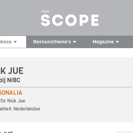
abase
Bestuursthema's
Magazine
CK JUE
bij
NIBC
SONALIA
Sir
Nick Jue
liteit:
Nederlandse