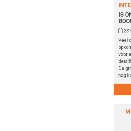
INT
IS O
BOO
23-
Veel 
opkom
voor 
detail
De gr
nog k
M