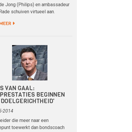
de Jong (Philips) en ambassadeur
ade schuiven virtueel aan.
 MEER
S VAN GAAL:
PPRESTATIES BEGINNEN
 DOELGERICHTHEID'
5-2014
eider die meer naar een
epunt toewerkt dan bondscoach