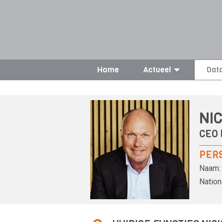
Home
Actueel
Dat
NI
CEO 
PER
Naam:
Nationa