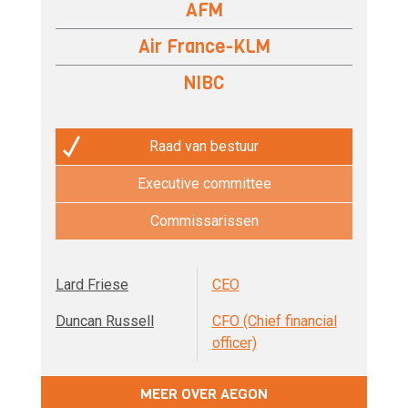
AFM
Air France-KLM
NIBC
Raad van bestuur
Executive committee
Commissarissen
Lard Friese
CEO
Duncan Russell
CFO (Chief financial
officer)
MEER OVER AEGON