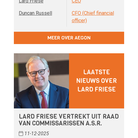
Lard Friese
CEO
Duncan Russell
CFO (Chief financial
officer)
MEER OVER AEGON
LAATSTE
NIEUWS OVER
LARD FRIESE
LARD FRIESE VERTREKT UIT RAAD
VAN COMMISSARISSEN A.S.R.
11-12-2025