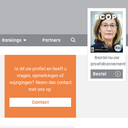
Rankings
Partners
Bestel nu uw
proefabonnement
Is dit uw profiel en heeft u
Bestel
vragen, opmerkingen of
wijzigingen? Neem dan contact
met ons op.
Contact