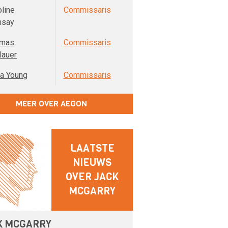
oline
Commissaris
say
mas
Commissaris
lauer
a Young
Commissaris
MEER OVER AEGON
LAATSTE
NIEUWS
OVER JACK
MCGARRY
K MCGARRY