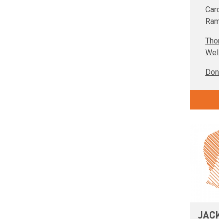
Car
Ram
Tho
Wel
Don
JAC