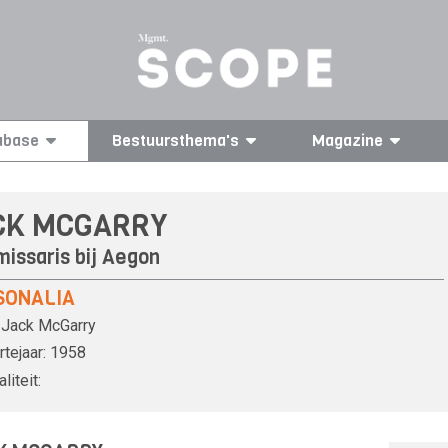
abase
Bestuursthema's
Magazine
CK MCGARRY
issaris bij
Aegon
SONALIA
Jack McGarry
tejaar:
1958
liteit: