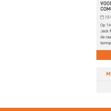
VOO
COM
15-
Op 14
Jack M
de ra
termijn
M