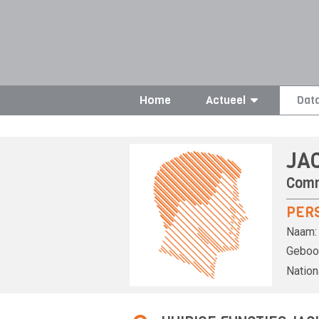
Home
Actueel
Dat
JA
Comm
PER
Naam:
Geboor
Nationa