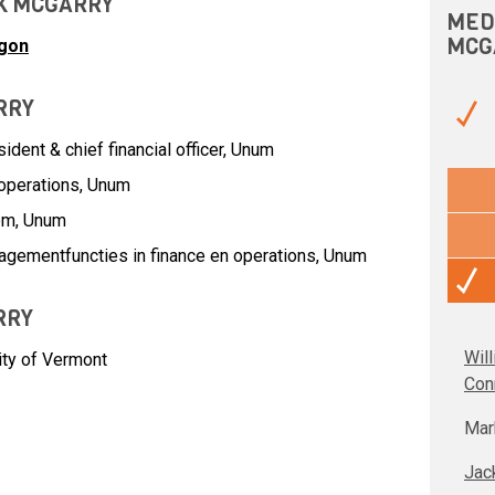
CK MCGARRY
MED
MCG
gon
RRY
dent & chief financial officer,
Unum
operations,
Unum
om,
Unum
gementfuncties in finance en operations,
Unum
RRY
Wil
ity of Vermont
Con
Mar
Jac