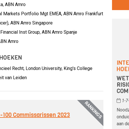
ka,
ABN Amro
l Markets Portfolio Mgt EMEA,
ABN Amro Frankfurt
icer),
ABN Amro Singapore
Financial Inst Group,
ABN Amro Spanje
ABN Amro
 HOEKEN
INT
HOE
ncieel Recht, London University, King's College
WET
eit van Leiden
RIS
COM
1-7
RANKINGS
Noodz
op-100 Commissarissen 2023
onduid
aan d