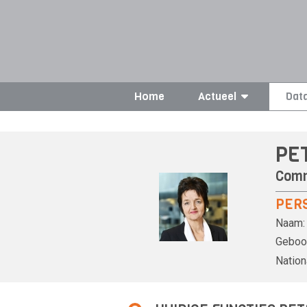
Home
Actueel
Dat
PE
Comm
PER
Naam:
Geboor
Nationa