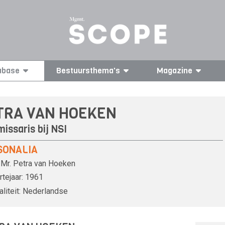
abase
Bestuursthema's
Magazine
TRA VAN HOEKEN
issaris bij
NSI
SONALIA
Mr.
Petra van Hoeken
tejaar:
1961
liteit:
Nederlandse