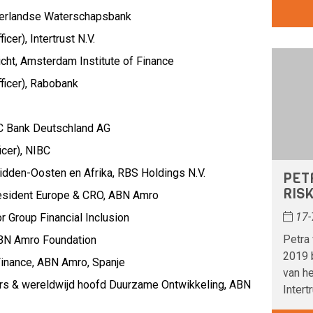
erlandse Waterschapsbank
ficer),
Intertrust N.V.
cht,
Amsterdam Institute of Finance
ficer),
Rabobank
C Bank Deutschland AG
icer),
NIBC
idden-Oosten en Afrika,
RBS Holdings N.V.
PET
RISK
esident Europe & CRO,
ABN Amro
17-
r Group Financial Inclusion
Petra
BN Amro Foundation
2019 b
inance,
ABN Amro, Spanje
van h
irs & wereldwijd hoofd Duurzame Ontwikkeling,
ABN
Intertr