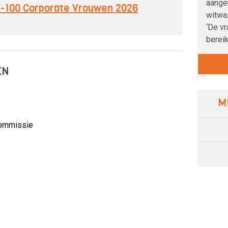
aange
op-100 Corporate Vrouwen 2026
witwas
‘De vr
bereikt
EN
M
commissie