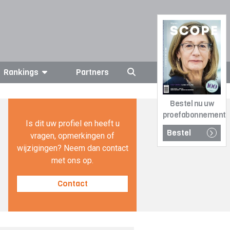
Rankings
Partners
Bestel nu uw
proefabonnement
Is dit uw profiel en heeft u
Bestel
vragen, opmerkingen of
wijzigingen? Neem dan contact
met ons op.
Contact