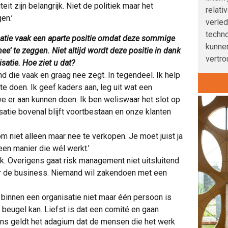
eit zijn belangrijk. Niet de politiek maar het
relati
en.’
verle
techno
satie vaak een aparte positie omdat deze sommige
kunnen
e’ te zeggen. Niet altijd wordt deze positie in dank
vertro
atie. Hoe ziet u dat?
nd die vaak en graag nee zegt. In tegendeel. Ik help
e doen. Ik geef kaders aan, leg uit wat een
e er aan kunnen doen. Ik ben weliswaar het slot op
satie bovenal blijft voortbestaan en onze klanten
m niet alleen maar nee te verkopen. Je moet juist ja
en manier die wél werkt.’
k. Overigens gaat risk management niet uitsluitend
er de business. Niemand wil zakendoen met een
r binnen een organisatie niet maar één persoon is
e beugel kan. Liefst is dat een comité en gaan
 ons geldt het adagium dat de mensen die het werk