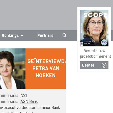
Rankings
Partners
Bestel nu uw
proefabonnement
GEÏNTERVIEWD:
Bestel
PETRA VAN
HOEKEN
mmissaris
NSI
mmissaris
ASN Bank
n-executive director Luminor Bank