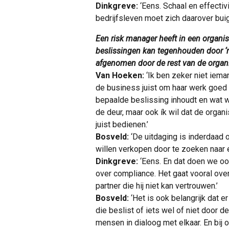
Dinkgreve:
‘Eens. Schaal en effectivit
bedrijfsleven moet zich daarover buig
Een risk manager heeft in een organi
beslissingen kan tegenhouden door ‘ne
afgenomen door de rest van de organis
Van Hoeken:
‘Ik ben zeker niet iema
de business juist om haar werk goed t
bepaalde beslissing inhoudt en wat w
de deur, maar ook ík wil dat de organi
juist bedienen.’
Bosveld:
‘De uitdaging is inderdaad o
willen verkopen door te zoeken naar e
Dinkgreve:
‘Eens. En dat doen we oo
over compliance. Het gaat vooral ov
partner die hij niet kan vertrouwen.’
Bosveld:
‘Het is ook belangrijk dat e
die beslist of iets wel of niet door d
mensen in dialoog met elkaar. En bij