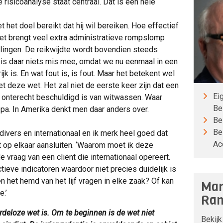
 risicoanalyse staat centraal. Dat is een hele
 het doel bereikt dat hij wil bereiken. Hoe effectief
et brengt veel extra administratieve rompslomp
llingen. De reikwijdte wordt bovendien steeds
h is daar niets mis mee, omdat we nu eenmaal in een
ijk is. En wat fout is, is fout. Maar het betekent wel
deze wet. Het zal niet de eerste keer zijn dat een
Ei
ij onterecht beschuldigd is van witwassen. Waar
Be
ropa. In Amerika denkt men daar anders over.
Be
Be
 divers en internationaal en ik merk heel goed dat
Ac
 op elkaar aansluiten. ‘Waarom moet ik deze
 vraag van een cliënt die internationaal opereert.
eve indicatoren waardoor niet precies duidelijk is
n het hemd van het lijf vragen in elke zaak? Of kan
Man
.’
Ran
deloze wet is. Om te beginnen is de wet niet
Bekijk