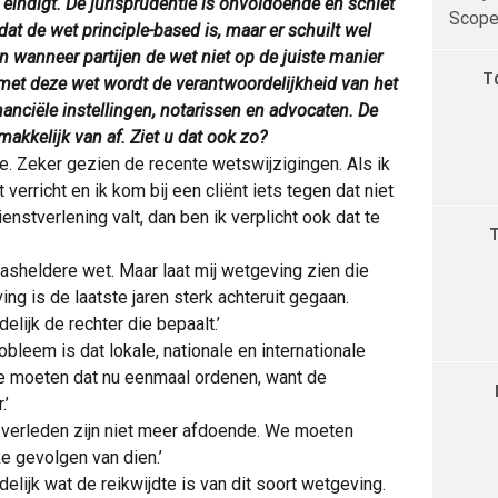
ij eindigt. De jurisprudentie is onvoldoende en schiet
Scope 
dat de wet principle-based is, maar er schuilt wel
en wanneer partijen de wet niet op de juiste manier
T
met deze wet wordt de verantwoordelijkheid van het
nanciële instellingen, notarissen en advocaten. De
akkelijk van af. Ziet u dat ook zo?
je. Zeker gezien de recente wetswijzigingen. Als ik
verricht en ik kom bij een cliënt iets tegen dat niet
ienstverlening valt, dan ben ik verplicht ook dat te
asheldere wet. Maar laat mij wetgeving zien die
ing is de laatste jaren sterk achteruit gegaan.
delijk de rechter die bepaalt.’
bleem is dat lokale, nationale en internationale
We moeten dat nu eenmaal ordenen, want de
.’
et verleden zijn niet meer afdoende. We moeten
e gevolgen van dien.’
delijk wat de reikwijdte is van dit soort wetgeving.