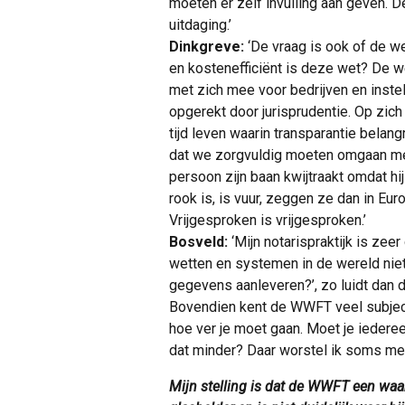
moeten er zelf invulling aan geven. De
uitdaging.’
Dinkgreve:
‘De vraag is ook of de wet
en kostenefficiënt is deze wet? De w
met zich mee voor bedrijven en inste
opgerekt door jurisprudentie. Op zic
tijd leven waarin transparantie belangr
dat we zorgvuldig moeten omgaan met 
persoon zijn baan kwijtraakt omdat h
rook is, is vuur, zeggen ze dan in Eu
Vrijgesproken is vrijgesproken.’
Bosveld:
‘Mijn notarispraktijk is zeer
wetten en systemen in de wereld niet
gegevens aanleveren?’, zo luidt dan de
Bovendien kent de WWFT veel subjecti
hoe ver je moet gaan. Moet je iederee
dat minder? Daar worstel ik soms mee
Mijn stelling is dat de WWFT een waar