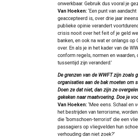
onwerkbaar. Gebruik dus vooral je ge
Van Hoeken:
‘Een punt van aandacht
geaccepteerd is, over drie jaar inee
publieke opinie verandert voortdurend
crisis nooit over het feit of je geld w
banken, en ook na wat er onlangs op
over. En als je in het kader van de W
conform regels, normen en waarden, d
tussentijd zijn veranderd.’
De grenzen van de WWFT zijn zoals ge
organisaties aan de bak moeten om sa
Doen ze dat niet, dan zijn ze overgel
gekeken naar maatvoering. Doe je voor
Van Hoeken:
‘Mee eens. Schaal en ve
het bestrijden van terrorisme, word
die ‘bomschoen-terrorist’ die een vli
passagiers op vliegvelden hun schoene
verhouding dan niet zoek?’