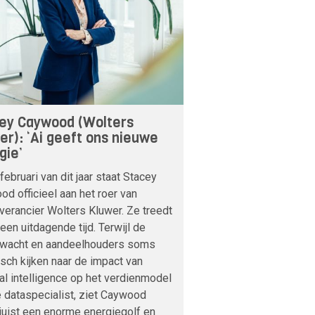
ey Caywood (Wolters
er): ‘Ai geeft ons nieuwe
gie’
februari van dit jaar staat Stacey
d officieel aan het roer van
verancier Wolters Kluwer. Ze treedt
 een uitdagende tijd. Terwijl de
nwacht en aandeelhouders soms
sch kijken naar de impact van
cial intelligence op het verdienmodel
 dataspecialist, ziet Caywood
 juist een enorme energiegolf en