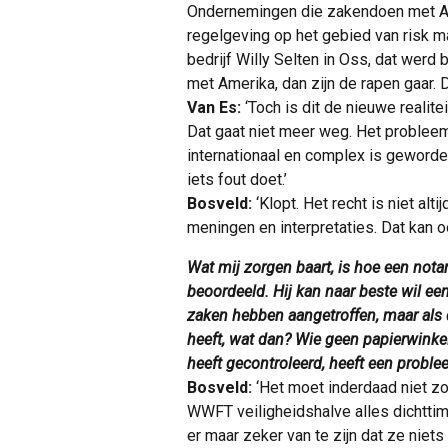
Ondernemingen die zakendoen met A
regelgeving op het gebied van risk 
bedrijf Willy Selten in Oss, dat werd
met Amerika, dan zijn de rapen gaar. 
Van Es:
‘Toch is dit de nieuwe realit
Dat gaat niet meer weg. Het probleem
internationaal en complex is geworden
iets fout doet.’
Bosveld:
‘Klopt. Het recht is niet alti
meningen en interpretaties. Dat kan oo
Wat mij zorgen baart, is hoe een nota
beoordeeld. Hij kan naar beste wil e
zaken hebben aangetroffen, maar als dr
heeft, wat dan? Wie geen papierwinkel 
heeft gecontroleerd, heeft een proble
Bosveld:
‘Het moet inderdaad niet zo
WWFT veiligheidshalve alles dichttim
er maar zeker van te zijn dat ze niet