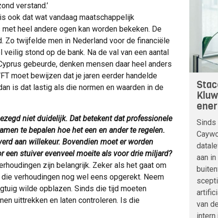
zond verstand.’
 is ook dat wat vandaag maatschappelijk
ns met heel andere ogen kan worden bekeken. De
. Zo twijfelde men in Nederland voor de financiële
el veilig stond op de bank. Na de val van een aantal
 Cyprus gebeurde, denken mensen daar heel anders
WFT moet bewijzen dat je jaren eerder handelde
Stac
an is dat lastig als die normen en waarden in de
Kluw
ener
zegd niet duidelijk. Dat betekent dat professionele
Sinds 
men te bepalen hoe het een en ander te regelen.
Caywoo
everd aan willekeur. Bovendien moet er worden
datale
 een stuiver evenveel moeite als voor drie miljard?
aan in
rhoudingen zijn belangrijk. Zeker als het gaat om
buite
en die verhoudingen nog wel eens opgerekt. Neem
scepti
egtuig wilde opblazen. Sinds die tijd moeten
artifi
n uittrekken en laten controleren. Is die
van de
intern