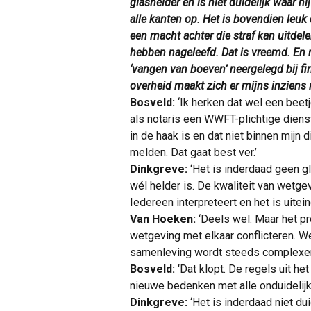
glashelder en is niet duidelijk waar h
alle kanten op. Het is bovendien leuk 
een macht achter die straf kan uitdel
hebben nageleefd. Dat is vreemd. En 
‘vangen van boeven’ neergelegd bij fi
overheid maakt zich er mijns inziens m
Bosveld:
‘Ik herken dat wel een beet
als notaris een WWFT-plichtige dienst 
in de haak is en dat niet binnen mijn d
melden. Dat gaat best ver.’
Dinkgreve:
‘Het is inderdaad geen gl
wél helder is. De kwaliteit van wetgev
Iedereen interpreteert en het is uitein
Van Hoeken:
‘Deels wel. Maar het pro
wetgeving met elkaar conflicteren. 
samenleving wordt steeds complexer
Bosveld:
‘Dat klopt. De regels uit h
nieuwe bedenken met alle onduidelijk
Dinkgreve:
‘Het is inderdaad niet dui