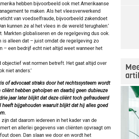
merika hebben bijvoorbeeld ook met Amerikaanse
management te maken. Als het vleesverwerkend
 beticht van voedselfraude, bijvoorbeeld zakendoet
Dan kunnen ze al het vlees in de wereld terughalen.’
eit. Markten globaliseren en de regelgeving dus ook.
 is alleen dat – juist omdat de regelgeving zo
 – een bedrijf echt niet altijd weet wanneer het
jd objectief wat normen betreft. Het gaat altijd over
Mee
k niet anders.’
art
ris of advocaat straks door het rechtssysteem wordt
en cliënt hebben geholpen en daarbij geen dubieuze
ie jaar later blijkt dat deze cliënt toch gefraudeerd
heeft bijgehouden waaruit blijkt dat hij alles goed
em.
 zijn dat daarom iedereen in het kader van de
mert en allerlei gegevens van cliënten opvraagt om
s fout doen. Dan slaan we door en wordt het