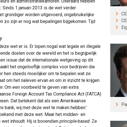
seurs en administratiekantoren. Uiteraard hebben
 Sinds 1 januari 2013 is de wet verder
CE
t grondiger worden uitgevoerd, ongebruikelijke
CE
 zo zijn er nog wat bepalingen bijgekomen. Tijd
Ei
?
eze wet er is. Er lopen nogal wat legale en illegale
nde doelen over de wereld en het is begrijpelijk
 een issue dat de internationale wetgeving op dit
maakt het ongelooflijk complex voor bedrijven die
oor hen steeds moeilijker om te bepalen wat ze
aat om het naleven ervan en om in inzicht te krijgen
r. Om een voorbeeld te geven van extra
ikaanse Foreign Account Tax Compliance Act (FATCA)
heen. Dat betekent dat als een Amerikaanse
Pa
ze bank, wij met deze wet te maken hebben.’
l bekend met deze wet. Maar het midden- en
 wet inhoudt. Hij is bovendien
principle-based
. Ze