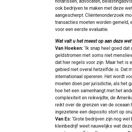
notarissen, advocaten, belastingadvi
ook bedrijven te maken met deze wet.
aangescherpt. Cliëntenonderzoek moe
transacties moeten worden gemeld, en
voor een eerste evaluatie.
Wat valt u het meest op aan deze wet
Van Hoeken:
‘Ik snap heel goed dat d
geldstromen met soms niet menslieve
dat hier regels voor zijn. Maar het is
gebied niet overal hetzelfde is. Dat 
internationaal opereren. Het wordt v
moeten doen per jurisdictie, als het g
hoe het een samenhangt met het ande
complexiteit en reikwijdte; de Amer
reikt over de grenzen van de oceaan 
ingezetene een deposito stort op on
Van Es:
‘Grote bedrijven zijn nog we
kleinbedrijf weet nauwelijks wat deze