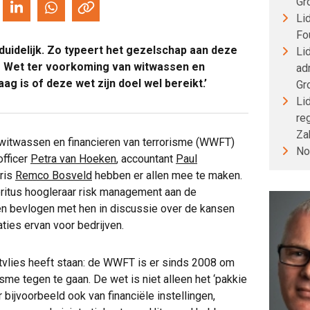
Gro
Li
Fo
uidelijk. Zo typeert het gezelschap aan deze
Li
e Wet ter voorkoming van witwassen en
ad
ag is of deze wet zijn doel wel bereikt.’
Gr
Li
re
Za
witwassen en financieren van terrorisme (WWFT)
No
officer
Petra van Hoeken
, accountant
Paul
ris
Remco Bosveld
hebben er allen mee te maken.
ritus hoogleraar risk management aan de
h en bevlogen met hen in discussie over de kansen
aties ervan voor bedrijven.
netvlies heeft staan: de WWFT is er sinds 2008 om
sme tegen te gaan. De wet is niet alleen het ‘pakkie
 bijvoorbeeld ook van financiële instellingen,