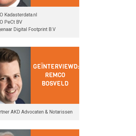
O Kadasterdata.nl
O PeCt BV
genaar Digital Footprint B.V
GEÏNTERVIEWD:
REMCO
BOSVELD
rtner AKD Advocaten & Notarissen