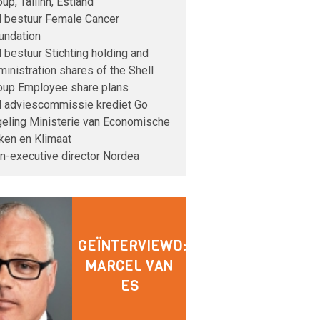
up, Tallinn, Estland
d bestuur Female Cancer
undation
d bestuur Stichting holding and
ministration shares of the Shell
oup Employee share plans
d adviescommissie krediet Go
geling Ministerie van Economische
ken en Klimaat
n-executive director Nordea
GEÏNTERVIEWD:
MARCEL VAN
ES