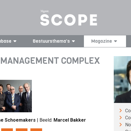
abase
Bestuursthema's
Magazine
COMANAGEMENT COMPLEX
Co
Co
ne Schoemakers
| Beeld:
Marcel Bakker
No