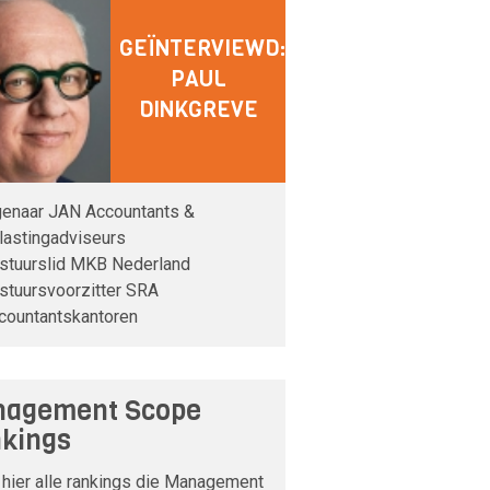
GEÏNTERVIEWD:
PAUL
DINKGREVE
genaar JAN Accountants &
lastingadviseurs
stuurslid MKB Nederland
stuursvoorzitter SRA
countantskantoren
agement Scope
kings
 hier alle rankings die Management