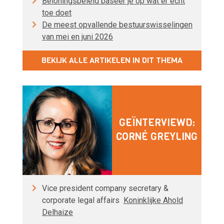
Beloningsbeleid baseer je op wat er écht
toe doet
De meest opvallende bestuurswisselingen
van mei en juni 2026
BEKIJK ALLE ARTIKELEN IN DIT THEMA
GEÏNTERVIEWD:
CORNÉ GREYLING
Vice president company secretary &
corporate legal affairs
Koninklijke Ahold
Delhaize