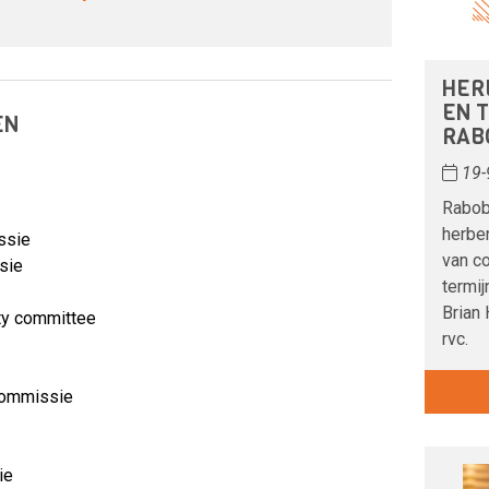
HER
EN 
EN
RAB
19-
Rabob
herbe
ssie
van c
sie
termij
Brian 
ity committee
rvc.
 commissie
ie