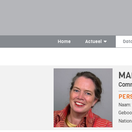
Home
Actueel
Dat
MA
Comm
PER
Naam:
Geboor
Nationa