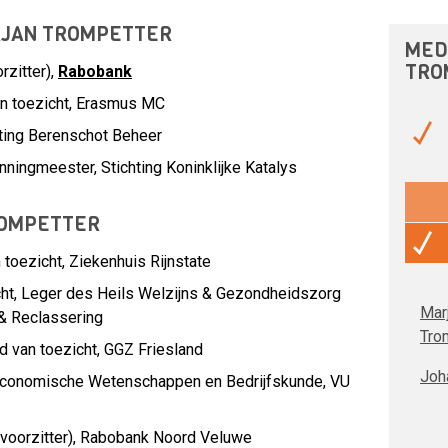
RJAN TROMPETTER
MED
TRO
zitter),
Rabobank
an toezicht, Erasmus MC
hting Berenschot Beheer
ningmeester, Stichting Koninklijke Katalys
ROMPETTER
 toezicht,
Ziekenhuis Rijnstate
ht,
Leger des Heils Welzijns & Gezondheidszorg
Mar
& Reclassering
Tro
d van toezicht,
GGZ Friesland
Joh
 Economische Wetenschappen en Bedrijfskunde, VU
oorzitter),
Rabobank Noord Veluwe