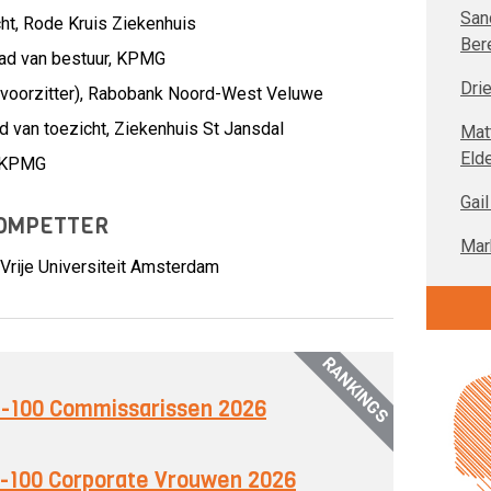
San
ht,
Rode Kruis Ziekenhuis
Ber
ad van bestuur,
KPMG
Dri
oorzitter),
Rabobank Noord-West Veluwe
d van toezicht,
Ziekenhuis St Jansdal
Mat
Elde
KPMG
Gail
ROMPETTER
Mar
Vrije Universiteit Amsterdam
RANKINGS
op-100 Commissarissen 2026
op-100 Corporate Vrouwen 2026