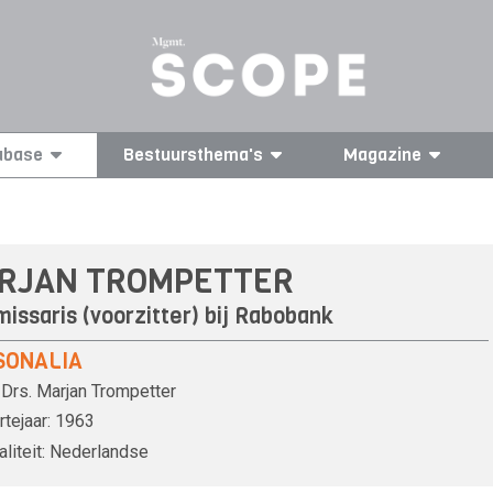
abase
Bestuursthema's
Magazine
RJAN TROMPETTER
issaris (voorzitter) bij
Rabobank
SONALIA
Drs.
Marjan Trompetter
tejaar:
1963
liteit:
Nederlandse