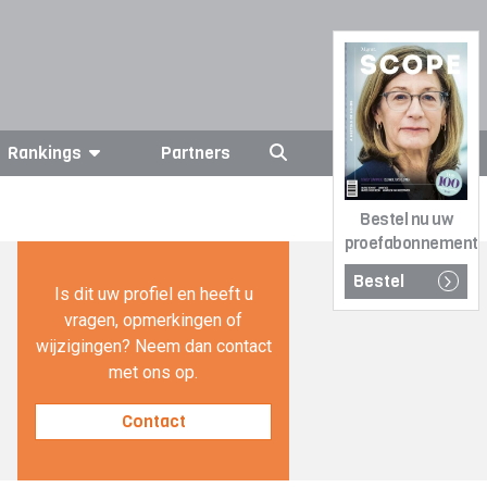
Rankings
Partners
Bestel nu uw
proefabonnement
Bestel
Is dit uw profiel en heeft u
vragen, opmerkingen of
wijzigingen? Neem dan contact
met ons op.
Contact