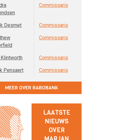
dra
Commissaris
endsen
ek Desmet
Commissaris
thew
Commissaris
rfield
 Klintworth
Commissaris
k Pensaert
Commissaris
MEER OVER RABOBANK
LAATSTE
NIEUWS
OVER
MARJAN