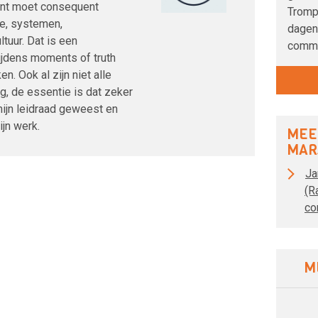
punt moet consequent
Tromp
e, systemen,
dagen 
tuur. Dat is een
commi
jdens moments of truth
n. Ook al zijn niet alle
, de essentie is dat zeker
mijn leidraad geweest en
ijn werk.
MEE
MAR
Ja
(R
co
M