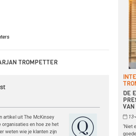
hters
MARJAN TROMPETTER
INT
TRO
st
DE 
PRE
VAN
13-
en artikel uit The McKinsey
e organisaties en hoe ze het
‘Niet 
er weten wie je klanten zijn
goede 