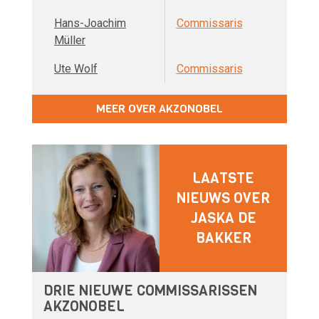
Hans-Joachim
Commissaris
Müller
Ute Wolf
Commissaris
MEER OVER AKZONOBEL
LAATSTE
NIEUWS OVER
JASKA DE
BAKKER
DRIE NIEUWE COMMISSARISSEN
AKZONOBEL