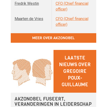
Fredrik Westin
CFO (Chief financial
officer)
Maarten de Vries
CFO (Chief financial
officer)
MEER OVER AKZONOBEL
LAATSTE
NIEUWS OVER
GREGOIRE
POUX-
GUILLAUME
AKZONOBEL FUSEERT,
VERANDERINGEN IN LEIDERSCHAP