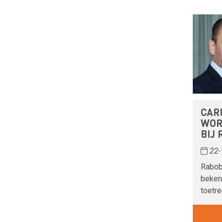
CAR
WOR
BIJ
22-
Rabob
beken
toetre