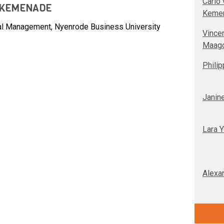
Carlo 
 KEMENADE
Keme
nal Management, Nyenrode Business University
Vince
Maag
Philip
Janin
Lara Y
Alexa