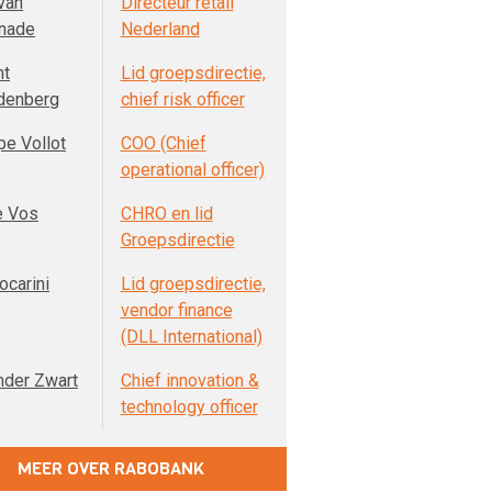
van
Directeur retail
nade
Nederland
nt
Lid groepsdirectie,
denberg
chief risk officer
pe Vollot
COO (Chief
operational officer)
e Vos
CHRO en lid
Groepsdirectie
ocarini
Lid groepsdirectie,
vendor finance
(DLL International)
nder Zwart
Chief innovation &
technology officer
MEER OVER RABOBANK