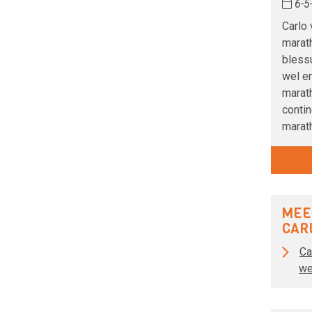
6-5
Carlo
marath
blessu
wel en
marath
contin
marat
MEE
CAR
Ca
we