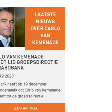
LAATSTE
NIEUWS
OVER CARLO
VAN
KEMENADE
LO VAN KEMENADE
DT LID GROEPSDIRECTIE
 RABOBANK
12-2023
ank heeft op 19 december
dgemaakt dat Carlo van Kemenade
edt tot de groepsdirectie.
LEES ARTIKEL