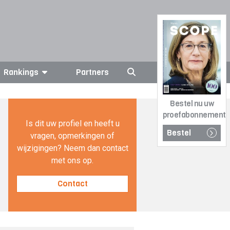
Rankings
Partners
Bestel nu uw
proefabonnement
Is dit uw profiel en heeft u
Bestel
vragen, opmerkingen of
wijzigingen? Neem dan contact
met ons op.
Contact