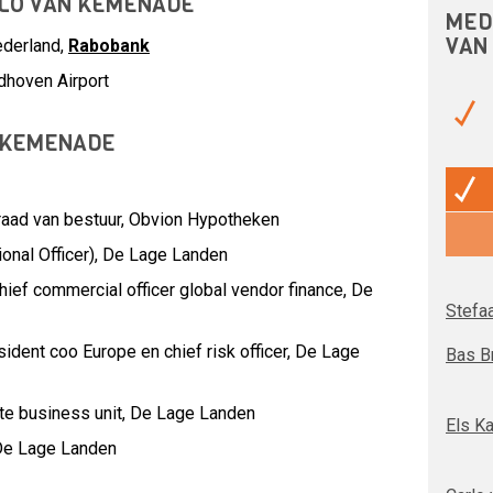
RLO VAN KEMENADE
MED
VAN
ederland,
Rabobank
dhoven Airport
 KEMENADE
raad van bestuur,
Obvion Hypotheken
onal Officer),
De Lage Landen
ief commercial officer global vendor finance,
De
Stefa
ident coo Europe en chief risk officer,
De Lage
Bas B
te business unit,
De Lage Landen
Els K
De Lage Landen