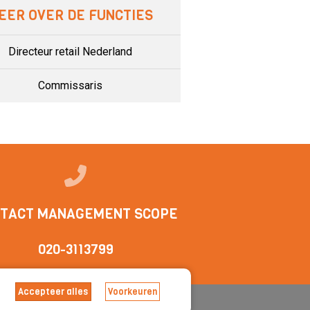
EER OVER DE FUNCTIES
Directeur retail Nederland
Commissaris
TACT MANAGEMENT SCOPE
020-3113799
Accepteer alles
Voorkeuren
arden