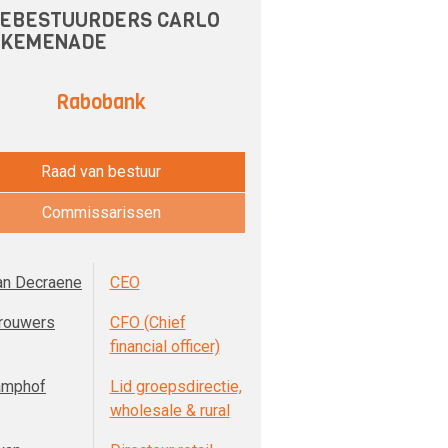
EBESTUURDERS CARLO
 KEMENADE
Rabobank
Raad van bestuur
Commissarissen
an Decraene
CEO
rouwers
CFO (Chief
financial officer)
amphof
Lid groepsdirectie,
wholesale & rural