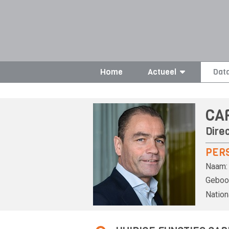
Home
Actueel
Dat
CA
Direc
PER
Naam:
Geboor
Nationa