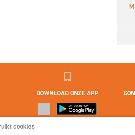
M
DOWNLOAD ONZE APP
CON
uikt cookies
act
|
Cookieverklaring | Privacyverklaring | Abonnementsvoorwa