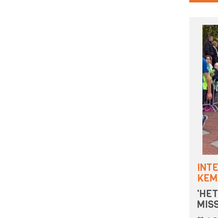
INT
KEM
'HET
MIS