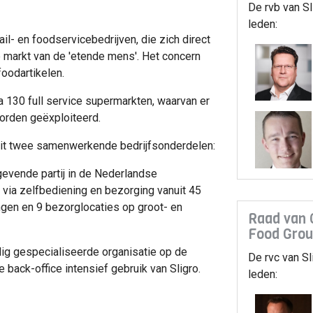
De rvb van S
leden:
il- en foodservicebedrijven, die zich direct
e markt van de 'etende mens'. Het concern
oodartikelen.
ca 130 full service supermarkten, waarvan er
orden geëxploiteerd.
 uit twee samenwerkende bedrijfsonderdelen:
gevende partij in de Nederlandse
p via zelfbediening en bezorging vanuit 45
gen en 9 bezorglocaties op groot- en
Raad van 
Food Gro
dig gespecialiseerde organisatie op de
De rvc van Sl
e back-office intensief gebruik van Sligro.
leden: