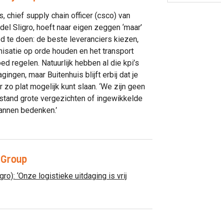
s, chief supply chain officer (csco) van
el Sligro, hoeft naar eigen zeggen ‘maar’
d te doen: de beste leveranciers kiezen,
nisatie op orde houden en het transport
ed regelen. Natuurlijk hebben al die kpi’s
gingen, maar Buitenhuis blijft erbij dat je
r zo plat mogelijk kunt slaan. ‘We zijn geen
stand grote vergezichten of ingewikkelde
annen bedenken.’
 Group
gro): ‘Onze logistieke uitdaging is vrij