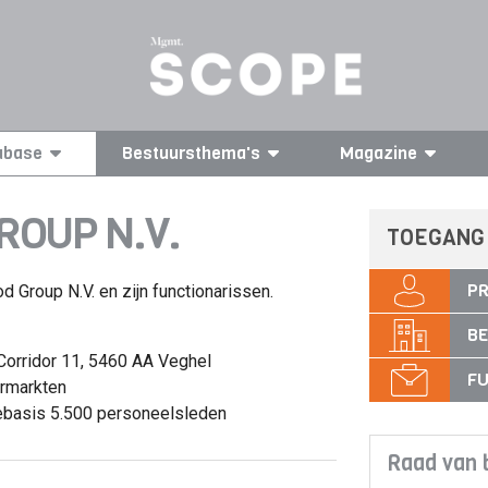
abase
Bestuursthema's
Magazine
ROUP N.V.
TOEGANG
PR
od Group N.V. en zijn functionarissen.
BE
Corridor 11, 5460 AA Veghel
FU
ermarkten
mebasis 5.500 personeelsleden
Raad van 