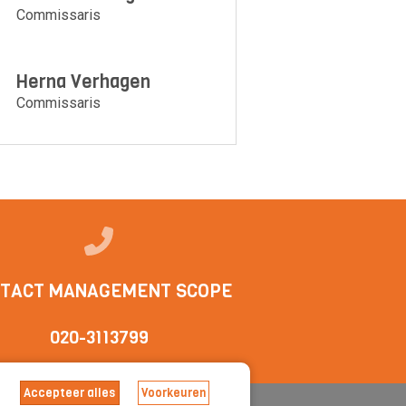
Commissaris
Herna Verhagen
Commissaris
TACT MANAGEMENT SCOPE
020-3113799
Accepteer alles
Voorkeuren