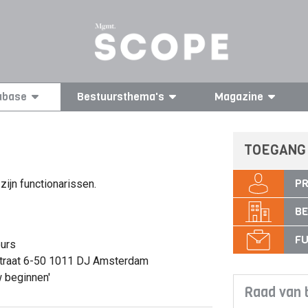
abase
Bestuursthema's
Magazine
TOEGANG
PR
zijn functionarissen.
BE
FU
eurs
straat 6-50 1011 DJ Amsterdam
 beginnen'
Raad van 