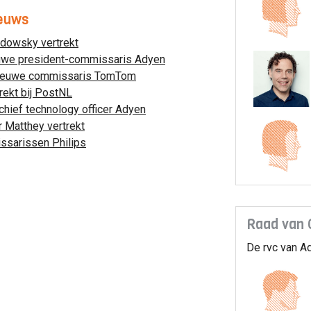
ieuws
ndowsky vertrekt
uwe president-commissaris Adyen
nieuwe commissaris TomTom
rekt bij PostNL
ief technology officer Adyen
 Matthey vertrekt
sarissen Philips
Raad van 
De rvc van Ad