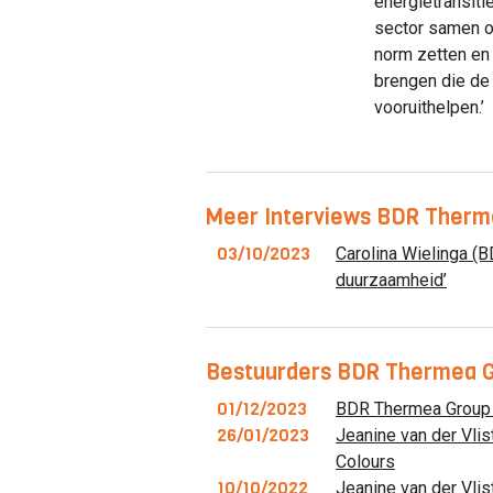
energietransitie
sector samen o
norm zetten en
brengen die de 
vooruithelpen.’
Meer Interviews BDR Therm
03/10/2023
Carolina Wielinga (B
duurzaamheid’
Bestuurders BDR Thermea Gr
01/12/2023
BDR Thermea Group
26/01/2023
Jeanine van der Vli
Colours
10/10/2022
Jeanine van der Vli