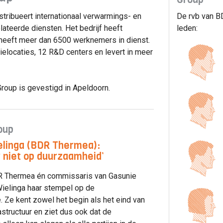
tribueert internationaal verwarmings- en
De rvb van B
teerde diensten. Het bedrijf heeft
leden:
n heeft meer dan 6500 werknemers in dienst.
elocaties, 12 R&D centers en levert in meer
oup is gevestigd in Apeldoorn.
oup
elinga (BDR Thermea):
 niet op duurzaamheid’
R Thermea én commissaris van Gasunie
Wielinga haar stempel op de
e. Ze kent zowel het begin als het eind van
structuur en ziet dus ook dat de