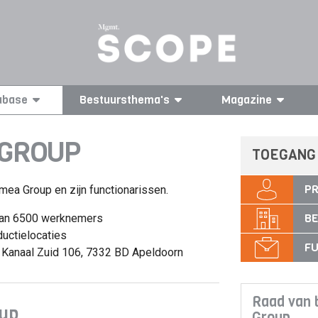
abase
Bestuursthema's
Magazine
 GROUP
TOEGANG
PR
mea Group en zijn functionarissen.
BE
dan 6500 werknemers
uctielocaties
FU
Kanaal Zuid 106, 7332 BD Apeldoorn
Raad van
up
Group