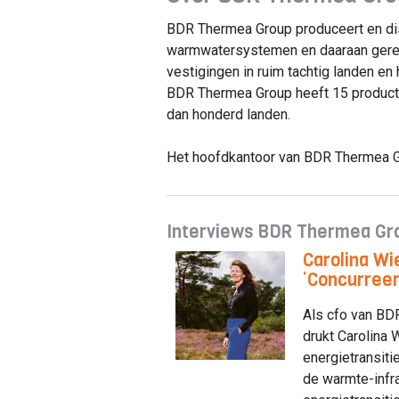
BDR Thermea Group produceert en dis
warmwatersystemen en daaraan gerela
vestigingen in ruim tachtig landen e
BDR Thermea Group heeft 15 producti
dan honderd landen.
Het hoofdkantoor van BDR Thermea Gr
Interviews BDR Thermea Gr
Carolina Wi
‘Concurreer
Als cfo van BD
drukt Carolina 
energietransiti
de warmte-infra