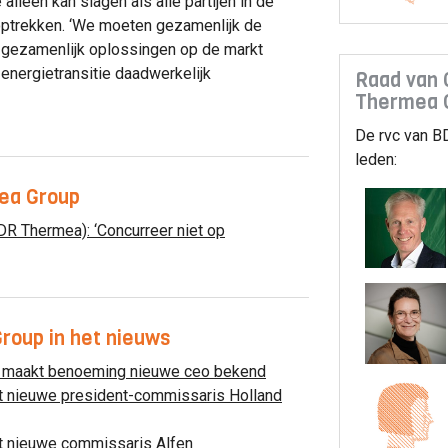
 alleen kan slagen als alle partijen in de
ptrekken. ‘We moeten gezamenlijk de
 gezamenlijk oplossingen op de markt
energietransitie daadwerkelijk
Raad van
Thermea 
De rvc van B
leden:
ea Group
DR Thermea): ‘Concurreer niet op
oup in het nieuws
 maakt benoeming nieuwe ceo bekend
st nieuwe president-commissaris Holland
st nieuwe commissaris Alfen