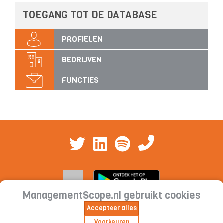
TOEGANG TOT DE DATABASE
PROFIELEN
BEDRIJVEN
FUNCTIES
ManagementScope.nl gebruikt cookies
Accepteer alles
Contact
|
Cookieverklaring | Privacyverklaring |
Voorkeuren