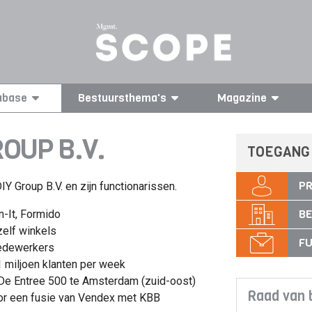
abase
Bestuursthema's
Magazine
OUP B.V.
TOEGANG
PR
Y Group B.V. en zijn functionarissen.
BE
n-It, Formido
elf winkels
FU
edewerkers
 miljoen klanten per week
 De Entree 500 te Amsterdam (zuid-oost)
Raad van 
oor een fusie van Vendex met KBB