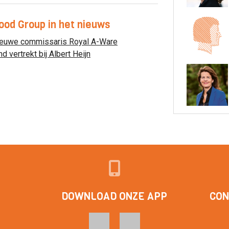
ood Group in het nieuws
ieuwe commissaris Royal A-Ware
 vertrekt bij Albert Heijn
DOWNLOAD ONZE APP
CON