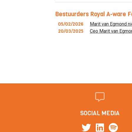
Bestuurders Royal A-ware F
05/02/2026
Marit van Egmond n
20/03/2025
Ceo Marit van Egmond
SOCIAL MEDIA