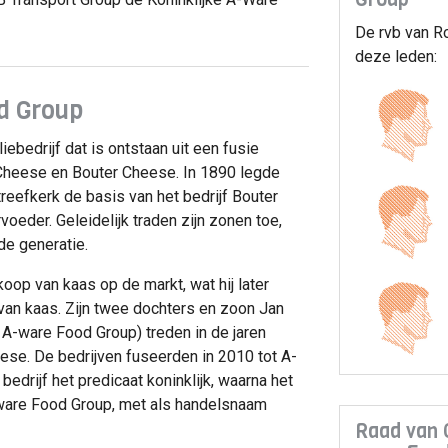
De rvb van R
deze leden:
d Group
ebedrijf dat is ontstaan uit een fusie
 Cheese en Bouter Cheese. In 1890 legde
reefkerk de basis van het bedrijf Bouter
oeder. Geleidelijk traden zijn zonen toe,
de generatie.
koop van kaas op de markt, wat hij later
 van kaas. Zijn twee dochters en zoon Jan
 A-ware Food Group) treden in de jaren
eese. De bedrijven fuseerden in 2010 tot A-
edrijf het predicaat koninklijk, waarna het
-ware Food Group, met als handelsnaam
Raad van 