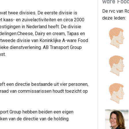
ware Food
De rvc van R
at twee divisies. De eerste divisie is
deze leden:
 kaas- en zuivelactiviteiten en circa 2000
stigingen in Nederland heeft. De divisie
fdelingen:Cheese, Dairy en cream, Tapas en
 tweede divisie van Koninklijke A-ware Food
tieke dienstverlening. AB Transport Group
st.
ft een directie bestaande uit vier personen,
raad van commissarissen houdt toezicht op
sport Group hebben beiden een eigen
aken van de directie van de holding.