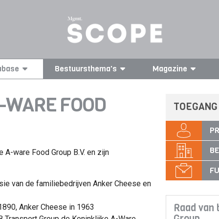
abase
Bestuursthema's
Magazine
A-WARE FOOD
TOEGANG
PR
BE
ke A-ware Food Group B.V. en zijn
FU
usie van de familiebedrijven Anker Cheese en
Raad van 
1890, Anker Cheese in 1963
Group
 Transport Group de Koninklijke A-Ware