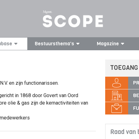
abase
Bestuursthema's
Magazine
TOEGANG
PR
N.V. en zijn functionarissen.
BE
pgericht in 1868 door Govert van Oord
e olie & gas zijn de kernactiviteiten van
FU
nd medewerkers
Raad van 