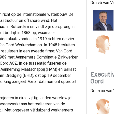
De rvb van Va
ch richt op de internationale waterbouw. De
rastructuur en offshore wind. Het
s in Rotterdam en vindt zijn oorsprong in
t bedrijf in 1868 op, waarna er
es plaatsvonden. In 1919 richtten de vier
Van Oord Werkendam op. In 1948 besluiten
 resulteert in een tweede firma: Van Oord
 1989 met Aannemers Combinatie Zinkwerken
 Oord ACZ. In de tussentijd fuseren de
 Aanneming Maatschappij (HAM) en Ballast
Executi
am Dredging (BHD), dat op 19 december
Oord
rking aangaat. Vanaf dat moment opereert
De exco van 
ojecten in circa vijftig landen wereldwijd
meegewerkt aan het realiseren van de
ai. Met ongeveer vijfduizend werknemers