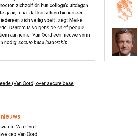
eten zichzelf én hun collega’s uitdagen
 te gaan, maar dat kan alleen binnen een
edereen zich veilig voelt’, zegt Meike
de. Daarom is volgens de chief people
ritiem aannemer Van Oord een nieuwe vorm
en nodig:
secure base leadership
.
eede (Van Oord) over secure base
 nieuws
uwe cto Van Oord
euwe ceo Van Oord