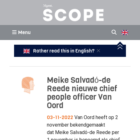
Menu
Rather read this in English?
Meike Salvadό-de
Reede nieuwe chief
people officer Van
Oord
03-11-2022
Van Oord heeft op 2
november bekendgemaakt
dat Meike Salvadό-de Reede per
1 november is benoemd als chief