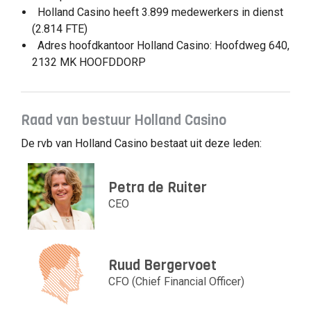
Holland Casino heeft 3.899 medewerkers in dienst
(2.814 FTE)
Adres hoofdkantoor Holland Casino: Hoofdweg 640,
2132 MK HOOFDDORP
Raad van bestuur Holland Casino
De rvb van Holland Casino bestaat uit deze leden:
Petra de Ruiter
CEO
Ruud Bergervoet
CFO (Chief Financial Officer)