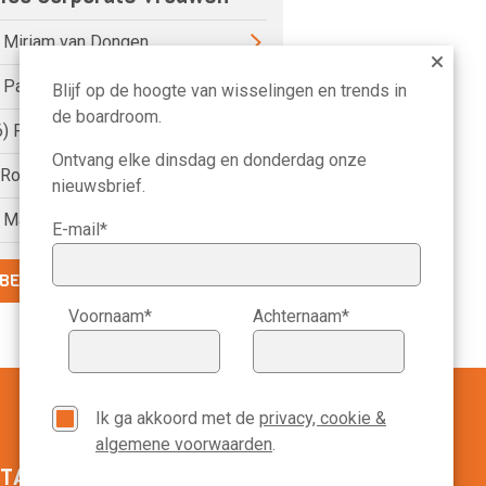
) Miriam van Dongen
) Pauline van der Meer Mohr
Blijf op de hoogte van wisselingen en trends in
de boardroom.
6) Petri Hofsté
Ontvang elke dinsdag en donderdag onze
) Roelien Ritsema van Eck
nieuwsbrief.
) Marike Bonhof
E-mail*
BEKIJK DE VOLLEDIGE LIJST
Voornaam*
Achternaam*
Ik ga akkoord met de
privacy, cookie &
algemene voorwaarden
.
TACT MANAGEMENT SCOPE