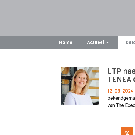
Home
Actueel
Dat
LTP nee
TENEA 
12-09-2024
bekendgemaa
van The Exec