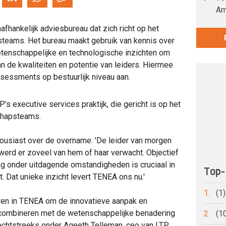
Am
fhankelijk adviesbureau dat zich richt op het
steams. Het bureau maakt gebruik van kennis over
tenschappelijke en technologische inzichten om
n de kwaliteiten en potentie van leiders. Hiermee
sessments op bestuurlijk niveau aan.
s executive services praktijk, die gericht is op het
chapsteams.
housiast over de overname: 'De leider van morgen
werd er zoveel van hem of haar verwacht. Objectief
ag onder uitdagende omstandigheden is cruciaal in
Top-
Dat unieke inzicht levert TENEA ons nu.'
1.
(1
ren in TENEA om de innovatieve aanpak en
combineren met de wetenschappelijke benadering
2.
(1
echtstreeks onder Ageeth Telleman, ceo van LTP,