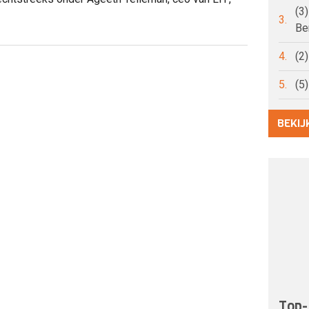
(3
3.
Be
4.
(2
5.
(5
BEKIJ
Top-