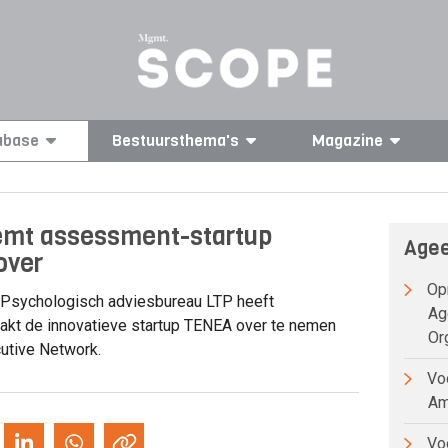
abase
Bestuursthema's
Magazine
mt assessment-startup
Agee
over
Opr
Psychologisch adviesbureau LTP heeft
Ag
kt de innovatieve startup TENEA over te nemen
Or
utive Network.
Voo
Am
Voo