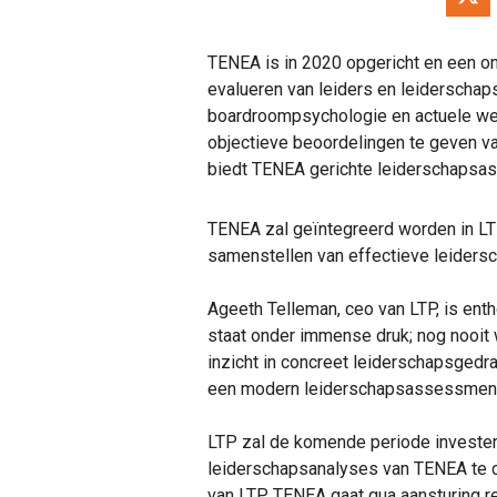
TENEA is in 2020 opgericht en een ona
evalueren van leiders en leiderschap
boardroompsychologie en actuele we
objectieve beoordelingen te geven va
biedt TENEA gerichte leiderschapsas
TENEA zal geïntegreerd worden in LTP’
samenstellen van effectieve leiders
Ageeth Telleman, ceo van LTP, is ent
staat onder immense druk; nog nooit 
inzicht in concreet leiderschapsgedr
een modern leiderschapsassessment. 
LTP zal de komende periode investe
leiderschapsanalyses van TENEA te 
van LTP. TENEA gaat qua aansturing r