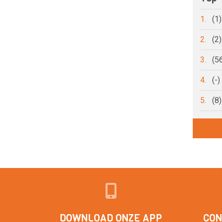
1.
(1
2.
(2
3.
(5
4.
(-
5.
(8
DOWNLOAD ONZE APP
CON