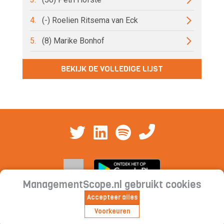
4.
(-) Roelien Ritsema van Eck
5.
(8) Marike Bonhof
BEKIJK DE VOLLEDIGE LIJST
ManagementScope.nl gebruikt cookies
Accepteer alles
Contact
|
Cookieverklaring | Privacyverklaring |
Voorkeuren
Abonnementsvoorwaarden