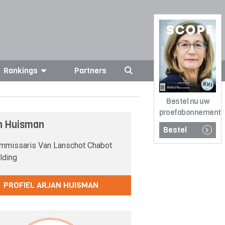
Rankings
Partners
Bestel nu uw
proefabonnement
n Huisman
Bestel
missaris Van Lanschot Chabot
lding
PROFIEL ARJAN HUISMAN