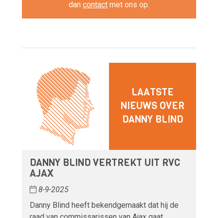
dan
contact
met ons op.
LAATSTE
NIEUWS OVER
DANNY BLIND
DANNY BLIND VERTREKT UIT RVC
AJAX
8-9-2025
Danny Blind heeft bekendgemaakt dat hij de
raad van commissarissen van Ajax gaat