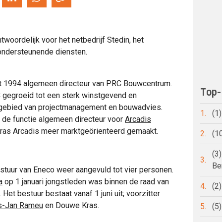
twoordelijk voor het netbedrijf Stedin, het
 ondersteunende diensten.
ot 1994 algemeen directeur van PRC Bouwcentrum.
Top-
 gegroeid tot een sterk winstgevend en
gebied van projectmanagement en bouwadvies.
1.
(1
8 de functie algemeen directeur voor
Arcadis
t Kras Arcadis meer marktgeörienteerd gemaakt.
2.
(1
(3
3.
Be
stuur van Eneco weer aangevuld tot vier personen.
a
op 1 januari jongstleden was binnen de raad van
4.
(2
Het bestuur bestaat vanaf 1 juni uit; voorzitter
s-Jan Rameu
en Douwe Kras.
5.
(5