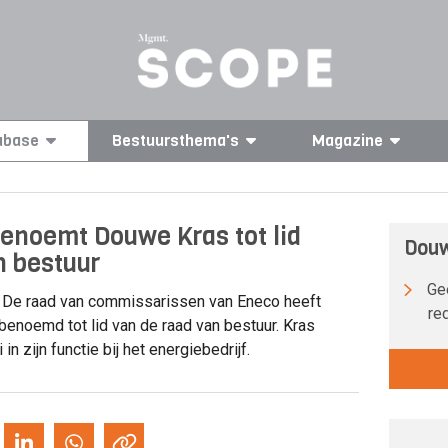
abase
Bestuursthema's
Magazine
enoemt Douwe Kras tot lid
Douw
n bestuur
Gee
De raad van commissarissen van Eneco heeft
re
enoemd tot lid van de raad van bestuur. Kras
i in zijn functie bij het energiebedrijf.