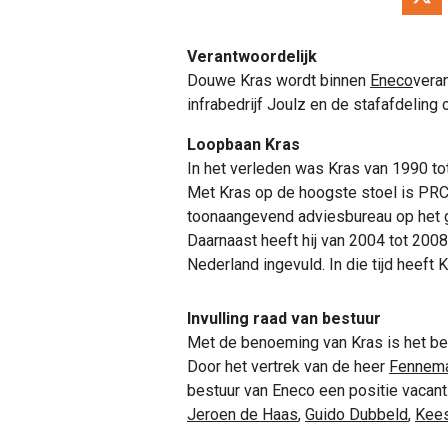
Verantwoordelijk
Douwe Kras wordt binnen
Eneco
veran
infrabedrijf Joulz en de stafafdeling
Loopbaan Kras
In het verleden was Kras van 1990 t
Met Kras op de hoogste stoel is PRC
toonaangevend adviesbureau op het 
Daarnaast heeft hij van 2004 tot 200
Nederland ingevuld. In die tijd heef
Invulling raad van bestuur
Met de benoeming van Kras is het be
Door het vertrek van de heer
Fennem
bestuur van Eneco een positie vacant. 
Jeroen de Haas
,
Guido Dubbeld
,
Kee