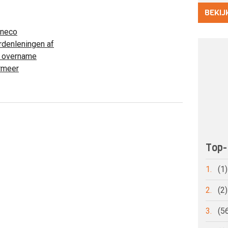
BEKIJ
Eneco
rdenleningen af
y overname
rmeer
Top-
1.
(1
2.
(2
3.
(5