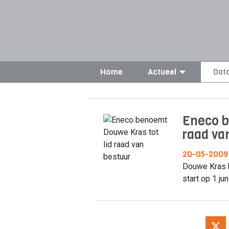
Home
Actueel
Dat
Eneco b
raad va
20-05-2009
Douwe Kras b
start op 1 jun