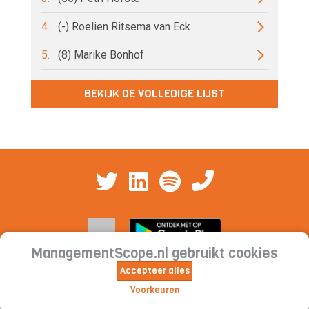
4.
(-) Roelien Ritsema van Eck
5.
(8) Marike Bonhof
BEKIJK DE VOLLEDIGE LIJST
ManagementScope.nl gebruikt cookies
Accepteer alles
Contact
|
Cookieverklaring | Privacyverklaring |
Voorkeuren
Abonnementsvoorwaarden